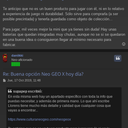
Te anticipo que no es un buen producto para jugar con él, ni en lo relativo
a experiencia de juego ni durabilidad. Sólo sirve para comprarla (a ser
posible precintada) y tenerla guardada como objeto de colección...
Para jugar, mil veces mejor la mini que ya tienes sin duda! Hay unas
baterías que quedan integradas muy chulas, aunque no se si se quedaron
en una buena idea o consiguieron llegar al mínimo necesario para
fabricar.
r
r
daniikki
i
Neo-aficionado
Re: Buena opción Neo GEO X hoy día?
M
Jue, 17 Oct 2019, 11:48
e
n
supapep escribió:
s
En esta misma web hay un apartado específico con toda la info que
a
puedas necesitar, y además de primera mano. Lo que ahí escribe
j
Llorens tiene mucho más detalle y calidad que cualquier cosa que
e
vayas a encontrar...
https://www.culturaneogeo.com/neogeox