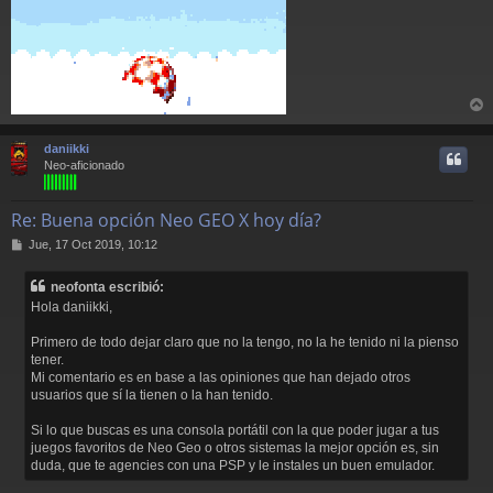
r
r
daniikki
i
Neo-aficionado
Re: Buena opción Neo GEO X hoy día?
M
Jue, 17 Oct 2019, 10:12
e
n
neofonta escribió:
s
Hola daniikki,
a
j
Primero de todo dejar claro que no la tengo, no la he tenido ni la pienso
e
tener.
Mi comentario es en base a las opiniones que han dejado otros
usuarios que sí la tienen o la han tenido.
Si lo que buscas es una consola portátil con la que poder jugar a tus
juegos favoritos de Neo Geo o otros sistemas la mejor opción es, sin
duda, que te agencies con una PSP y le instales un buen emulador.