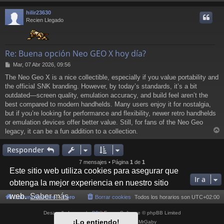
r
j
e
r
hilir23630
i
Recien Llegado
Re: Buena opción Neo GEO X hoy día?
M
Mar, 07 Abr 2026, 09:56
e
The Neo Geo X is a nice collectible, especially if you value portability and
n
the official SNK branding. However, by today’s standards, it’s a bit
s
a
outdated—screen quality, emulation accuracy, and build feel aren’t the
j
best compared to modern handhelds. Many users enjoy it for nostalgia,
e
but if you’re looking for performance and flexibility, newer retro handhelds
or emulation devices offer better value. Still, for fans of the Neo Geo
legacy, it can be a fun addition to a collection.
r
r
Responder
i
7 mensajes • Página
1
de
1
Este sitio web utiliza cookies para asegurar que
Ir a
obtenga la mejor experiencia en nuestro sitio
web.
Saber más
Cultura NeoGeo
Foro
Borrar cookies
Todos los horarios son
UTC+02:00
Desarrollado por
phpBB
® Forum Software © phpBB Limited
¡Lo entiendo!
Style por
Arty
- phpBB 3.3 por MrGaby