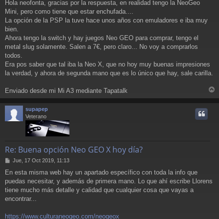
Hola neofonta, gracias por la respuesta, en realidad tengo la NeoGeo
Mini, pero como tiene que estar enchufada....
La opción de la PSP la tuve hace unos años con emuladores e iba muy
bien.
Ahora tengo la switch y hay juegos Neo GEO para comprar, tengo el
metal slug solamente. Salen a 7€, pero claro... No voy a comprarlos
todos.
Era pos saber que tal iba la Neo X, que no hoy muy buenas impresiones
la verdad, y ahora de segunda mano que es lo único que hay, sale carilla.
Enviado desde mi Mi A3 mediante Tapatalk
r
r
supapep
i
Veterano
Re: Buena opción Neo GEO X hoy día?
M
Jue, 17 Oct 2019, 11:13
e
En esta misma web hay un apartado específico con toda la info que
n
puedas necesitar, y además de primera mano. Lo que ahí escribe Llorens
s
a
tiene mucho más detalle y calidad que cualquier cosa que vayas a
j
encontrar...
e
https://www.culturaneogeo.com/neogeox