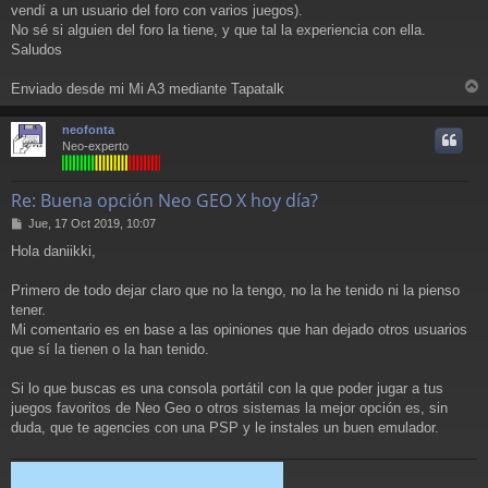
j
vendí a un usuario del foro con varios juegos).
e
No sé si alguien del foro la tiene, y que tal la experiencia con ella.
Saludos
Enviado desde mi Mi A3 mediante Tapatalk
r
r
neofonta
i
Neo-experto
Re: Buena opción Neo GEO X hoy día?
M
Jue, 17 Oct 2019, 10:07
e
Hola daniikki,
n
s
a
Primero de todo dejar claro que no la tengo, no la he tenido ni la pienso
j
tener.
e
Mi comentario es en base a las opiniones que han dejado otros usuarios
que sí la tienen o la han tenido.
Si lo que buscas es una consola portátil con la que poder jugar a tus
juegos favoritos de Neo Geo o otros sistemas la mejor opción es, sin
duda, que te agencies con una PSP y le instales un buen emulador.