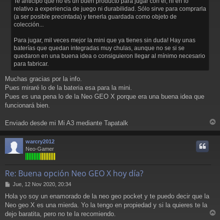
Te anticipo que no es un buen producto para jugar con él, ni en lo
relativo a experiencia de juego ni durabilidad. Sólo sirve para comprarla
(a ser posible precintada) y tenerla guardada como objeto de
colección...
Para jugar, mil veces mejor la mini que ya tienes sin duda! Hay unas
baterías que quedan integradas muy chulas, aunque no se si se
quedaron en una buena idea o consiguieron llegar al mínimo necesario
para fabricar.
Muchas gracias por la info.
Pues miraré lo de la bateria esa para la mini.
Pues es una pena lo de la Neo GEO X porque era una buena idea que
funcionará bien.
Enviado desde mi Mi A3 mediante Tapatalk
r
r
warcry2012
i
Neo-Gamer
Re: Buena opción Neo GEO X hoy día?
M
Jue, 12 Nov 2020, 20:34
e
Hola yo soy un enamorado de la neo geo pocket y te puedo decir que la
n
Neo geo X es una mierda. Yo la tengo en propiedad y si la quieres te la
s
a
dejo baratita, pero no te la recomiendo.