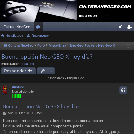
Cultura NeoGeo
Identificarse
Registrarse
or
de
eg
os
nti
ist
Cultura NeoGeo
Foro
Miscelánea
Neo Geo Pocket / Neo Geo X
fic
ra
Buena opción Neo GEO X hoy día?
ar
rs
Moderador:
hokuto29
Responder
se
e
7 mensajes • Página
1
de
1
daniikki
Neo-aficionado
Buena opción Neo GEO X hoy día?
M
Mié, 16 Oct 2019, 23:21
e
Pues eso, mi pregunta es si hoy día es una buena opción.
n
Lo que más me atrae es el componente portátil.
s
a
Ya en su día estuve tentado por ella y al final cayó una AES (que ya