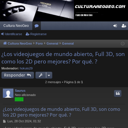
Cultura NeoGeo
Identificarse
Registrarse
or
de
eg
os
nti
ist
Cultura NeoGeo
Foro
General
General
fic
ra
¿Los videojuegos de mundo abierto, Full 3D, son
como los 2D pero mejores? Por qué. ?
ar
rs
se
e
Moderador:
hokuto29
Responder
2 mensajes • Página
1
de
1
Saurus
Neo-aficionado
¿Los videojuegos de mundo abierto, Full 3D, son como
los 2D pero mejores? Por qué. ?
M
Lun, 28 Oct 2024, 01:32
e