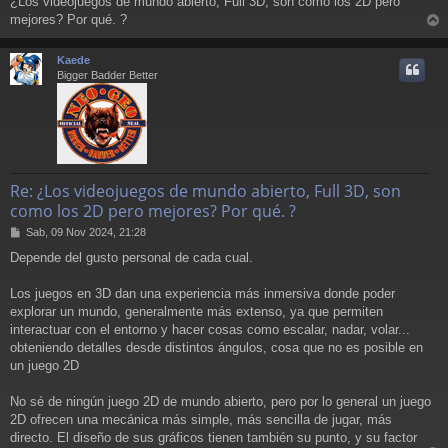
¿Los videojuegos de mundo abierto, Full 3D, son como los 2D pero
n
mejores? Por qué. ?
s
r
a
j
r
Kaede
e
i
Bigger Badder Better
Re: ¿Los videojuegos de mundo abierto, Full 3D, son
como los 2D pero mejores? Por qué. ?
M
Sab, 09 Nov 2024, 21:28
e
Depende del gusto personal de cada cual.
n
s
a
Los juegos en 3D dan una experiencia más inmersiva donde poder
j
explorar un mundo, generalmente más extenso, ya que permiten
e
interactuar con el entorno y hacer cosas como escalar, nadar, volar...
obteniendo detalles desde distintos ángulos, cosa que no es posible en
un juego 2D
No sé de ningún juego 2D de mundo abierto, pero por lo general un juego
2D ofrecen una mecánica más simple, más sencilla de jugar, más
directo. El diseño de sus gráficos tienen también su punto, y su factor