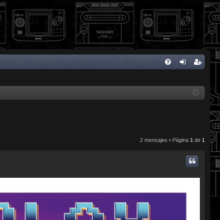
FA
de
eg
Q
nti
ist
fic
ra
ar
rs
se
e
2 mensajes • Página
1
de
1