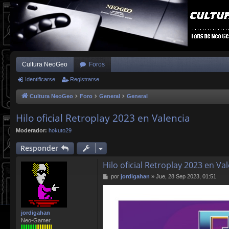
Cultura NeoGeo
Foros
Identificarse
Registrarse
Cultura NeoGeo
Foro
General
General
Hilo oficial Retroplay 2023 en Valencia
Moderador:
hokuto29
Responder
Hilo oficial Retroplay 2023 en Va
M
por
jordigahan
»
Jue, 28 Sep 2023, 01:51
e
n
s
a
jordigahan
j
Neo-Gamer
e