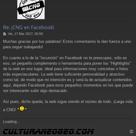
Re: ¡CNG en Facebook!
M
Vie, 17 Mar 2017, 00:59
e
Muchas gracias por tus palabras! Estos comentarios le dan fuerza a uno
n
para seguir trabajando!
s
a
j
En cuanto a lo de la "incursión" en Facebook no te preocupes, sólo es
e
eso, un pequeño complemento o herramienta para poner los "Hightlights"
de la web en ese lugar, ideal para informaciones muy concretas o fotos
más espectaculares. La web tiene suficiente personalidad y atractivo
como tal, de modo que mi intención es y será la de actualizar contenidos
aquí, dejando Facebook para esos pequeños momentos en los que puede
ser interesante subir algo destacado.
Así pues, dicho queda, la web sigue siendo el núcleo de todo. ¡Larga vida
a CNG!
Loading...