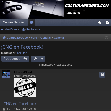
Cultura NeoGeo
Identificarse
Registrarse
or
de
eg
os
nti
ist
Cultura NeoGeo
Foro
General
General
fic
ra
¡CNG en Facebook!
ar
rs
Moderador:
hokuto29
Responder
se
e
8 mensajes • Página
1
de
1
LlorensBlood
Lord Comandante
¡CNG en Facebook!
M
Jue, 16 Mar 2017, 23:38