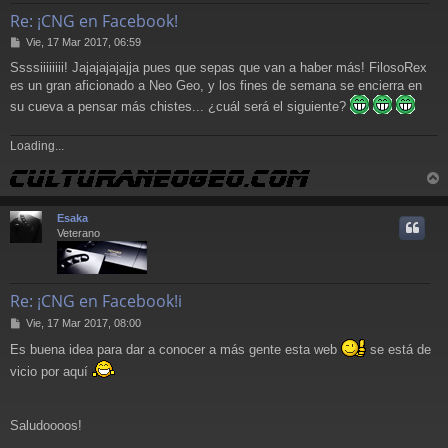
Re: ¡CNG en Facebook!
M
Vie, 17 Mar 2017, 06:59
e
Ssssiiiiiiii! Jajajajajajja pues que sepas que van a haber más! FilosoRex
n
es un gran aficionado a Neo Geo, y los fines de semana se encierra en
s
a
su cueva a pensar más chistes... ¿cuál será el siguiente?
j
e
Loading...
r
r
Esaka
i
Veterano
Re: ¡CNG en Facebook!i
M
Vie, 17 Mar 2017, 08:00
e
Es buena idea para dar a conocer a más gente esta web
se está de
n
s
vicio por aquí
a
j
e
Saludoooos!