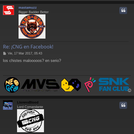
r
r
mastamuzz
i
Bigger Badder Better
Re: ¡CNG en Facebook!
M
Vie, 17 Mar 2017, 05:43
e
los chistes malooooos? en serio?
n
s
a
j
e
r
r
LlorensBlood
i
Lord Comandante