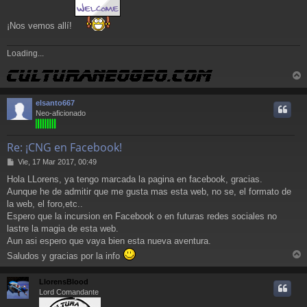
¡Nos vemos allí!
Loading...
r
r
elsanto667
i
Neo-aficionado
Re: ¡CNG en Facebook!
M
Vie, 17 Mar 2017, 00:49
e
Hola LLorens, ya tengo marcada la pagina en facebook, gracias.
n
Aunque he de admitir que me gusta mas esta web, no se, el formato de
s
a
la web, el foro,etc..
j
Espero que la incursion en Facebook o en futuras redes sociales no
e
lastre la magia de esta web.
Aun asi espero que vaya bien esta nueva aventura.
Saludos y gracias por la info
r
r
LlorensBlood
i
Lord Comandante