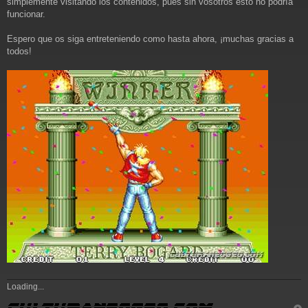
simplemente visitando los contenidos, pues sin vosotros esto no podría
e
funcionar.
Espero que os siga entreteniendo como hasta ahora, ¡muchas gracias a
todos!
Loading...