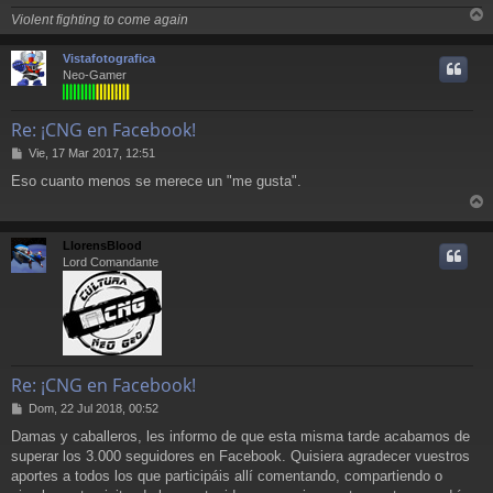
Violent fighting to come again
r
r
Vistafotografica
i
Neo-Gamer
Re: ¡CNG en Facebook!
M
Vie, 17 Mar 2017, 12:51
e
Eso cuanto menos se merece un "me gusta".
n
s
r
a
j
r
LlorensBlood
e
i
Lord Comandante
Re: ¡CNG en Facebook!
M
Dom, 22 Jul 2018, 00:52
e
Damas y caballeros, les informo de que esta misma tarde acabamos de
n
superar los 3.000 seguidores en Facebook. Quisiera agradecer vuestros
s
a
aportes a todos los que participáis allí comentando, compartiendo o
j