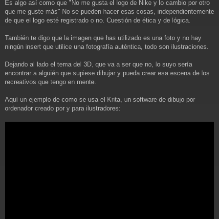
Es algo así como que "No me gusta el logo de Nike y lo cambio por otro
que me guste más" No se pueden hacer esas cosas, independientemente
de que el logo esté registrado o no. Cuestión de ética y de lógica.
También te digo que la imagen que has utilizado es una foto y no hay
ningún insert que utilice una fotografía auténtica, todo son ilustraciones.
Dejando al lado el tema del 3D, que va a ser que no, lo suyo sería
encontrar a alguién que supiese dibujar y pueda crear esa escena de los
recreativos que tengo en mente.
Aquí un ejemplo de como se usa el Krita, un software de dibujo por
ordenador creado por y para ilustradores: