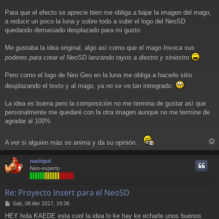
e
Para que el efecto se aprecie bien me obliga a bajar la imagen del mago,
a reducir un poco la luna y sobre todo a subir el logo del NeoSD
quedando demasiado desplazado para mi gusto.
Me gustaba la idea original, algo así como que el mago
Invoca sus
poderes para crear el NeoSD lanzando rayos a diestro y siniestro
Pero como el logo de Neo Geo en la luna me obliga a hacerle sitio
desplazando el texto y al mago, ya no se ve tan intregrado.
La idea es buena pero la composición no me termina de gustar así que
personalmente me quedaré con la otra imagen aunque no me termine de
agradar al 100%
A ver si alguien más se anima y da su opinión.
r
r
nachgul
i
Neo-experto
Re: Proyecto Insert para el NeoSD
M
Sab, 08 Abr 2017, 19:36
e
HEY hola KAEDE esta cool la idea lo ke hay ke echarle unos buenos
n