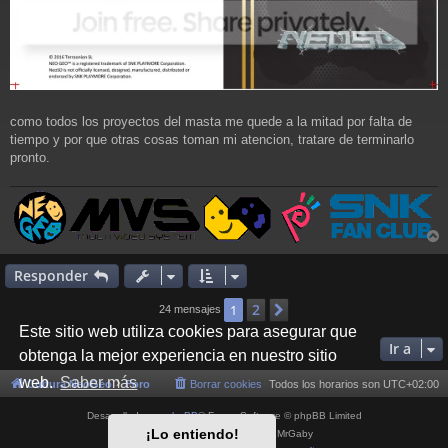
como todos los proyectos del masta me quede a la mitad por falta de
tiempo y por que otras cosas toman mi atencion, tratare de terminarlo
pronto.
r
r
Responder
i
2
1
Siguiente
24 mensajes
Este sitio web utiliza cookies para asegurar que
Ir a
obtenga la mejor experiencia en nuestro sitio
web.
Saber más
Cultura NeoGeo
Foro
Borrar cookies
Todos los horarios son
UTC+02:00
Desarrollado por
phpBB
® Forum Software © phpBB Limited
¡Lo entiendo!
Style por
Arty
- phpBB 3.3 por MrGaby