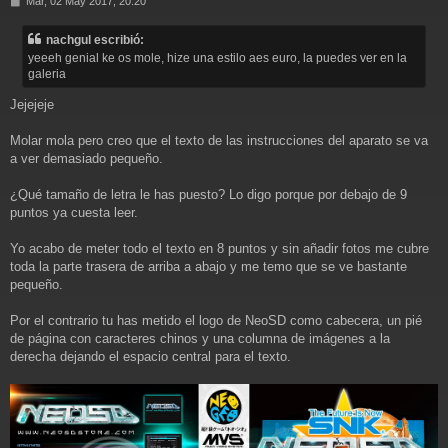
Mar, 02 May 2017, 20:20
e
n
nachgul escribió:
s
yeeeh genial ke os mole, hize una estilo aes euro, la puedes ver en la
a
galeria
j
e
Jejejeje
Molar mola pero creo que el texto de las instrucciones del aparato se va
a ver demasiado pequeño.
¿Qué tamaño de letra le has puesto? Lo digo porque por debajo de 9
puntos ya cuesta leer.
Yo acabo de meter todo el texto en 8 puntos y sin añadir fotos me cubre
toda la parte trasera de arriba a abajo y me temo que se ve bastante
pequeño.
Por el contrario tu has metido el logo de NeoSD como cabecera, un pié
de página con caracteres chinos y una columna de imágenes a la
derecha dejando el espacio central para el texto.