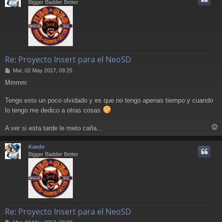
Bigger Badder Better
Re: Proyecto Insert para el NeoSD
M
Mar, 02 May 2017, 09:25
e
Mmmm
n
s
a
Tengo esto un poco olvidado y es que no tengo apenas tiempo y cuando
j
lo tengo me dedico a otras cosas
e
A ver si esta tarde le meto caña...
r
r
Kaede
i
Bigger Badder Better
Re: Proyecto Insert para el NeoSD
M