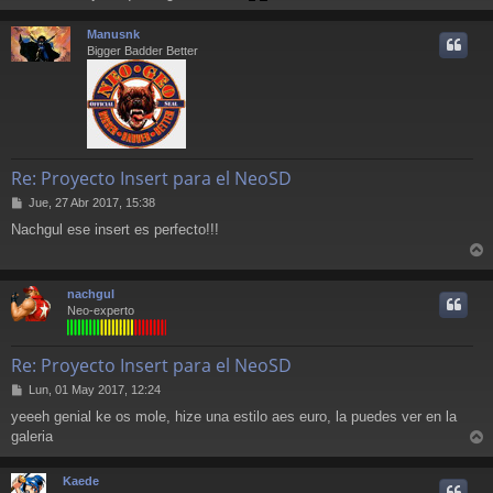
r
r
Manusnk
i
Bigger Badder Better
Re: Proyecto Insert para el NeoSD
M
Jue, 27 Abr 2017, 15:38
e
Nachgul ese insert es perfecto!!!
n
s
r
a
j
r
nachgul
e
i
Neo-experto
Re: Proyecto Insert para el NeoSD
M
Lun, 01 May 2017, 12:24
e
yeeeh genial ke os mole, hize una estilo aes euro, la puedes ver en la
n
galeria
s
r
a
j
r
Kaede
e
i