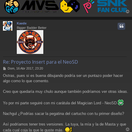
r
r
Kaede
i
Bigger Badder Better
Re: Proyecto Insert para el NeoSD
M
Dom, 16 Abr 2017, 23:20
e
Ostras, pues si es buena dibujando podría ser un puntazo poder hacer
n
algo como lo que comento.
s
a
j
Creo que quedaría muy chulo aunque también podríamos ver otras ideas.
e
Yo por mi parte seguiré con mi carátula del Magician Lord - NeoSD
Nachgul ¿Podrías sacar la pegatina del cartucho con tu primer diseño?
Así podríamos tener tres versiones. La tuya, la mía y la de Masta y que
cada cual coja la que le guste más.