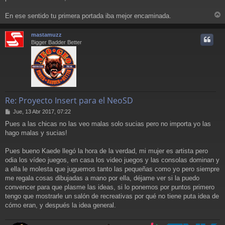
En ese sentido tu primera portada iba mejor encaminada.
r
r
mastamuzz
i
Bigger Badder Better
Re: Proyecto Insert para el NeoSD
M
Jue, 13 Abr 2017, 07:22
e
Pues a las chicas no las veo malas solo sucias pero no importa yo las
n
hago malas y sucias!
s
a
j
Pues bueno Kaede llegó la hora de la verdad, mi mujer es artista pero
e
odia los vídeo juegos, en casa los video juegos y las consolas dominan y
a ella le molesta que juguemos tanto las pequeñas como yo pero siempre
me regala cosas dibujadas a mano por ella, déjame ver si la puedo
convencer para que plasme las ideas, si lo ponemos por puntos primero
tengo que mostrarle un salón de recreativas por qué no tiene puta idea de
cómo eran, y después la idea general.