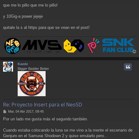
e
que me lo pillo que me lo pillo!
y 10Gig-a power jejeje
quitale la s al https para que se vean en el post!
r
r
Kaede
i
Bigger Badder Better
Re: Proyecto Insert para el NeoSD
M
Mar, 04 Abr 2017, 09:45
e
Por un lado me gusta más el segundo también.
n
s
a
Cuando estaba colocando la luna se me vino a la mente el escenario de
j
Genjuro en el Samurai Shodown 2 y quise emularlo pero...