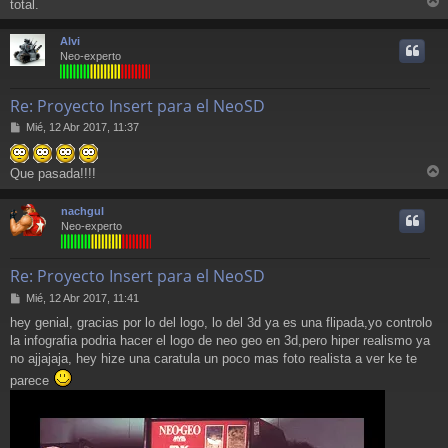
total.
r
r
Alvi
i
Neo-experto
Re: Proyecto Insert para el NeoSD
M
Mié, 12 Abr 2017, 11:37
e
n
s
Que pasada!!!!
r
a
j
r
nachgul
e
i
Neo-experto
Re: Proyecto Insert para el NeoSD
M
Mié, 12 Abr 2017, 11:41
e
hey genial, gracias por lo del logo, lo del 3d ya es una flipada,yo controlo
n
la infografia podria hacer el logo de neo geo en 3d,pero hiper realismo ya
s
a
no ajjajaja, hey hize una caratula un poco mas foto realista a ver ke te
j
parece
e