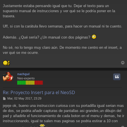
Justamente estaba pensando igual que tu. Dejar el texto para un
supuesto manual de instrucciones y ver qué se le podría poner en la
trasera.
Uff, si con la carátula llevo semanas, para hacer un manual ni te cuento.
Además. ¿Qué sería? ¿Un manual con dos páginas?
No sé, no lo tengo muy claro aún. De momento me centro en el insert, a
ver qué se me ocurre.
r
r
nachgul
i
Neo-experto
Re: Proyecto Insert para el NeoSD
M
Mar, 02 May 2017, 23:29
e
jejeje ok, bueno una instruccion curiosa con su portadilla igual serian mas
n
de dos, se podria añadir capturas de pantallas asi grandes,un dibujin del
s
a
pad y añadirle el funcionamiento de cada boton en el menu y demas, he ir
j
instruccionando, igual te salen mas paginas se podria estirar a 10 con
e