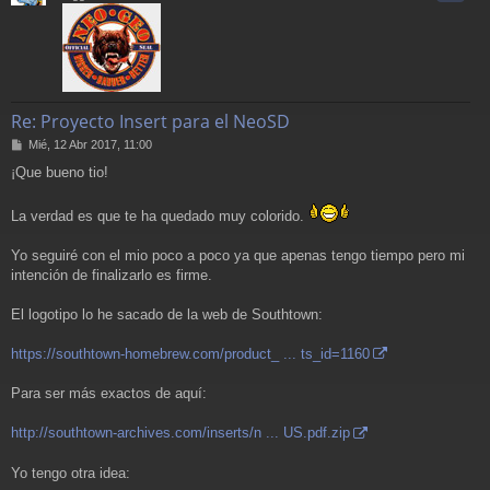
Re: Proyecto Insert para el NeoSD
M
Mié, 12 Abr 2017, 11:00
e
¡Que bueno tio!
n
s
a
La verdad es que te ha quedado muy colorido.
j
e
Yo seguiré con el mio poco a poco ya que apenas tengo tiempo pero mi
intención de finalizarlo es firme.
El logotipo lo he sacado de la web de Southtown:
https://southtown-homebrew.com/product_ ... ts_id=1160
Para ser más exactos de aquí:
http://southtown-archives.com/inserts/n ... US.pdf.zip
Yo tengo otra idea: