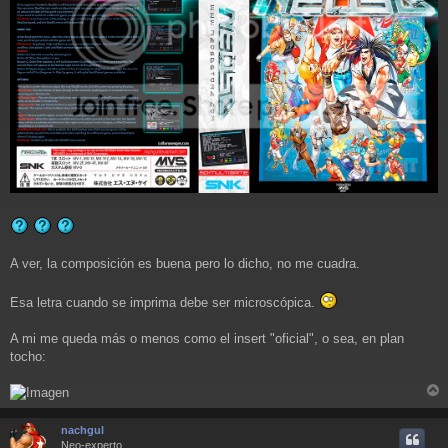
A ver, la composición es buena pero lo dicho, no me cuadra.
Esa letra cuando se imprima debe ser microscópica.
A mi me queda más o menos como el insert "oficial", o sea, en plan
tocho:
r
r
nachgul
i
Neo-experto