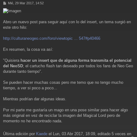
M
Mié, 29 Mar 2017, 14:52
e
n
s
a
Abro un nuevo post para seguir aquí con lo del insert, un tema surgió en
j
este otro hilo:
e
http://culturaneogeo.com/foro/viewtopic ... 547#p40466
En resumen, la cosa va así:
"Quisiera
hacer un insert que de alguna forma transmita el potencial
del NeoSD
; el cartucho flash tan deseado por todos los fans de Neo Geo
durante tanto tiempo".
Se pueden hacer muchas cosas pero me temo que no tengo mucho
tiempo, a ver si poco a poco...
Mientras podrían dar algunas ideas.
Por mi parte me gustaría un mago en una pose similar para hacer algo
más original en vez de reciclar la imagen del Magical Lord pero de
momento no he encontrado nada.
Última edición por
Kaede
el Lun, 03 Abr 2017, 18:09, editado 5 veces en