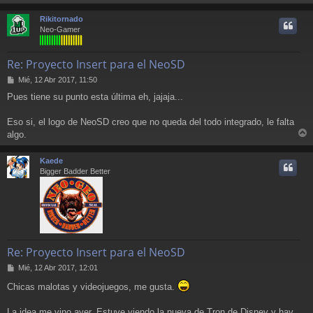
r
r
Rikitornado
i
Neo-Gamer
Re: Proyecto Insert para el NeoSD
M
Mié, 12 Abr 2017, 11:50
e
Pues tiene su punto esta última eh, jajaja...
n
s
a
Eso si, el logo de NeoSD creo que no queda del todo integrado, le falta
j
algo.
e
r
r
Kaede
i
Bigger Badder Better
Re: Proyecto Insert para el NeoSD
M
Mié, 12 Abr 2017, 12:01
e
Chicas malotas y videojuegos, me gusta.
n
s
a
La idea me vino ayer. Estuve viendo la nueva de Tron de Disney y hay