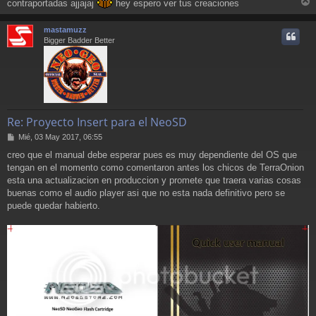
contraportadas ajjajaj
hey espero ver tus creaciones
r
r
mastamuzz
i
Bigger Badder Better
Re: Proyecto Insert para el NeoSD
M
Mié, 03 May 2017, 06:55
e
creo que el manual debe esperar pues es muy dependiente del OS que
n
tengan en el momento como comentaron antes los chicos de TerraOnion
s
a
esta una actualizacion en produccion y promete que traera varias cosas
j
buenas como el audio player asi que no esta nada definitivo pero se
e
puede quedar habierto.