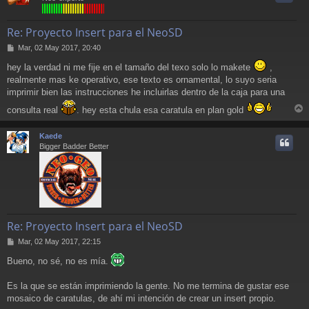
Re: Proyecto Insert para el NeoSD
M
Mar, 02 May 2017, 20:40
e
hey la verdad ni me fije en el tamaño del texo solo lo makete
,
n
s
realmente mas ke operativo, ese texto es ornamental, lo suyo seria
a
imprimir bien las instrucciones he incluirlas dentro de la caja para una
j
e
consulta real
. hey esta chula esa caratula en plan gold
r
r
Kaede
i
Bigger Badder Better
Re: Proyecto Insert para el NeoSD
M
Mar, 02 May 2017, 22:15
e
Bueno, no sé, no es mía.
n
s
a
Es la que se están imprimiendo la gente. No me termina de gustar ese
j
mosaico de caratulas, de ahí mi intención de crear un insert propio.
e