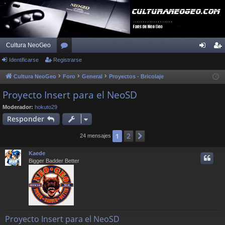
Cultura NeoGeo
Identificarse
Registrarse
or
de
eg
os
nti
ist
Cultura NeoGeo
Foro
General
Proyectos - Bricolaje
fic
ra
Proyecto Insert para el NeoSD
ar
rs
Moderador:
hokuto29
Responder
se
e
2
1
Siguiente
24 mensajes
Kaede
Bigger Badder Better
Proyecto Insert para el NeoSD