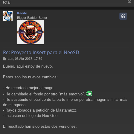
total.
r
r
Kaede
i
Bigger Badder Better
Re: Proyecto Insert para el NeoSD
M
Lun, 03 Abr 2017, 17:59
e
Bueno, aquí estoy de nuevo.
n
s
a
Estos son los nuevos cambios:
j
e
- He recortado mejor al mago.
- He cambiado el fondo por otro "más emotivo".
- He sustituido el público de la parte inferior por otra imagen similar más
de mi agrado.
- Rayos dorados a petición de Mastamuzz.
- Inclusión del logo de Neo Geo.
El resultado han sido estas dos versiones: