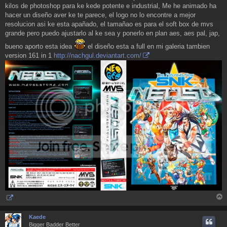
kilos de photoshop para ke kede potente e industrial, Me he animado ha
s
a
hacer un diseño aver ke te parece, el logo no lo encontre a mejor
j
resolucion asi ke esta apañado, el tamañao es para el soft box de mvs
e
grande pero puedo ajustarlo al ke sea y ponerlo en plan aes, aes pal, jap,
bueno aporto esta idea
el diseño esta a full en mi galeria tambien
version 161 in 1
http://nachgul.deviantart.com/
r
r
Kaede
i
Bigger Badder Better