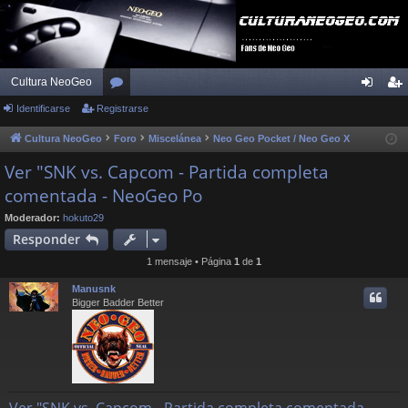
Cultura NeoGeo
Identificarse
Registrarse
or
de
eg
os
nti
ist
Cultura NeoGeo
Foro
Miscelánea
Neo Geo Pocket / Neo Geo X
fic
ra
Ver "SNK vs. Capcom - Partida completa
comentada - NeoGeo Po
ar
rs
se
e
Moderador:
hokuto29
Responder
1 mensaje • Página
1
de
1
Manusnk
Bigger Badder Better