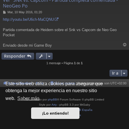
Ver "SNK vs. Capcom - Partida completa comentada -
NeoGeo Po
M
Mar, 10 May 2016, 01:20
e
http://youtu.be/U6ch-MaCQNU
n
s
a
Partida comentada de Heidern sobre el Snk vs Capcom de Neo Geo
j
Pocket
e
Enviado desde mi Game Boy
r
r
Responder
i
1 mensaje • Página
1
de
1
Ir a
Este sitio web utiliza cookies para asegurar que
Cultura NeoGeo
Foro
Borrar cookies
Todos los horarios son
UTC+02:00
obtenga la mejor experiencia en nuestro sitio
web.
Saber más
Desarrollado por
phpBB
® Forum Software © phpBB Limited
Style por
Arty
- phpBB 3.3 por MrGaby
Traducción al español por
phpBB España
¡Lo entiendo!
Privacidad
|
Condiciones