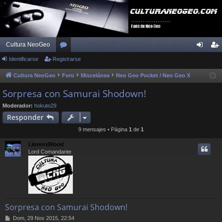
Cultura NeoGeo
Identificarse
Registrarse
or
de
eg
os
nti
ist
Cultura NeoGeo
Foro
Miscelánea
Neo Geo Pocket / Neo Geo X
fic
ra
Sorpresa con Samurai Shodown!
ar
rs
Moderador:
hokuto29
Responder
se
e
9 mensajes • Página
1
de
1
LlorensBlood
Lord Comandante
Sorpresa con Samurai Shodown!
M
Dom, 29 Nov 2015, 22:54