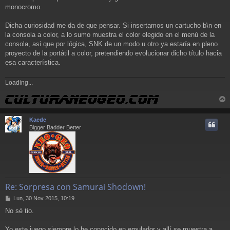
monocromo.
Dicha curiosidad me da de que pensar. Si insertamos un cartucho b\n en
la consola a color, a lo sumo muestra el color elegido en el menú de la
consola, asi que por lógica, SNK de un modo u otro ya estaría en pleno
proyecto de la portátil a color, pretendiendo evolucionar dicho título hacia
esa característica.
Loading...
r
r
Kaede
i
Bigger Badder Better
Re: Sorpresa con Samurai Shodown!
M
Lun, 30 Nov 2015, 10:19
e
No sé tio.
n
s
a
Yo este juego siempre lo he conocido en emulador y allí se muestra a