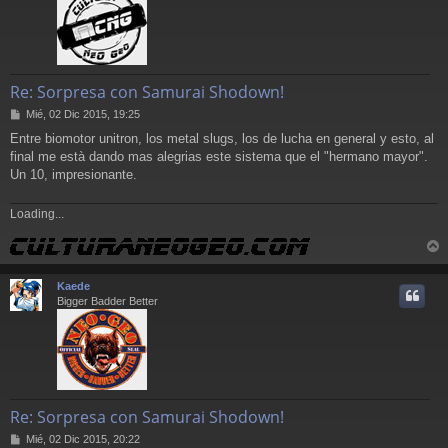
Re: Sorpresa con Samurai Shodown!
M
Mié, 02 Dic 2015, 19:25
e
Entre biomotor unitron, los metal slugs, los de lucha en general y esto, al
n
final me està dando mas alegrias este sistema que el "hermano mayor".
s
a
Un 10, impresionante.
j
e
Loading...
r
r
Kaede
i
Bigger Badder Better
Re: Sorpresa con Samurai Shodown!
M
Mié, 02 Dic 2015, 20:22