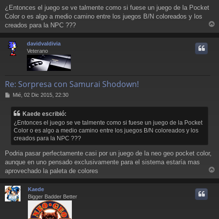
e
¿Entonces el juego se ve talmente como si fuese un juego de la Pocket
n
Color o es algo a medio camino entre los juegos B/N coloreados y los
s
a
creados para la NPC ???
r
j
e
r
davidvaldivia
i
Veterano
Re: Sorpresa con Samurai Shodown!
M
Mié, 02 Dic 2015, 22:30
e
n
Kaede escribió:
s
¿Entonces el juego se ve talmente como si fuese un juego de la Pocket
a
Color o es algo a medio camino entre los juegos B/N coloreados y los
j
creados para la NPC ???
e
Podria pasar perfectamente casi por un juego de la neo geo pocket color,
aunque en uno pensado exclusivamente para el sistema estaría mas
aprovechado la paleta de colores
r
r
Kaede
i
Bigger Badder Better