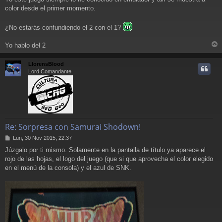
j
color desde el primer momento.
e
¿No estarás confundiendo el 2 con el 1?
Yo hablo del 2
r
r
LlorensBlood
i
Lord Comandante
Re: Sorpresa con Samurai Shodown!
M
Lun, 30 Nov 2015, 22:37
e
Júzgalo por ti mismo. Solamente en la pantalla de título ya aparece el
n
rojo de las hojas, el logo del juego (que si que aprovecha el color elegido
s
a
en el menú de la consola) y el azul de SNK.
j
e