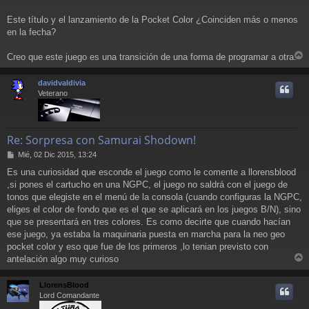
e
Este título y el lanzamiento de la Pocket Color ¿Coinciden más o menos
en la fecha?
Creo que este juego es una transición de una forma de programar a otra.
r
r
davidvaldivia
i
Veterano
Re: Sorpresa con Samurai Shodown!
M
Mié, 02 Dic 2015, 13:24
e
Es una curiosidad que esconde el juego como le comente a llorensblood
n
,si pones el cartucho en una NGPC, el juego no saldrá con el juego de
s
a
tonos que elegiste en el menú de la consola (cuando configuras la NGPC,
j
eliges el color de fondo que es el que se aplicará en los juegos B/N), sino
e
que se presentará en tres colores. Es como decirte que cuando hacían
ese juego, ya estaba la maquinaria puesta en marcha para la neo geo
pocket color y eso que fue de los primeros ,lo tenian previsto con
antelación algo muy curioso
r
r
LlorensBlood
i
Lord Comandante