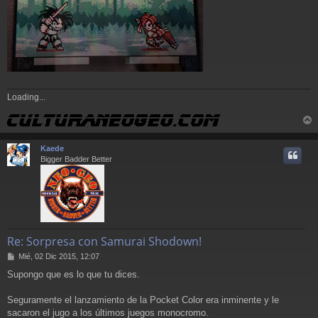
Loading...
r
r
Kaede
i
Bigger Badder Better
Re: Sorpresa con Samurai Shodown!
M
Mié, 02 Dic 2015, 12:07
e
Supongo que es lo que tu dices.
n
s
a
Seguramente el lanzamiento de la Pocket Color era inminente y le
j
sacaron el jugo a los últimos juegos monocromo.