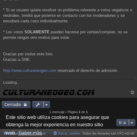
* Si un usuario quiere resolver un problema referente a votos negativos o
neutrales, tendrá que ponerse en contacto con los moderadores y se
estudiará cada caso individualmente.
* Los votos
SOLAMENTE
pueden hacerse por ventas/compras, no se
permite ningún otro motivo para votar.
Gracias por visitar este foro.
Gracias a SNK.
http://www.culturaneogeo.com
reservado el derecho de admisión.
Loading...
r
r
Cerrado
i
1 mensaje • Página
1
de
1
Este sitio web utiliza cookies para asegurar que
Ir a
obtenga la mejor experiencia en nuestro sitio
web.
Saber más
Cultura NeoGeo
Foro
Borrar cookies
Todos los horarios son
UTC+02:00