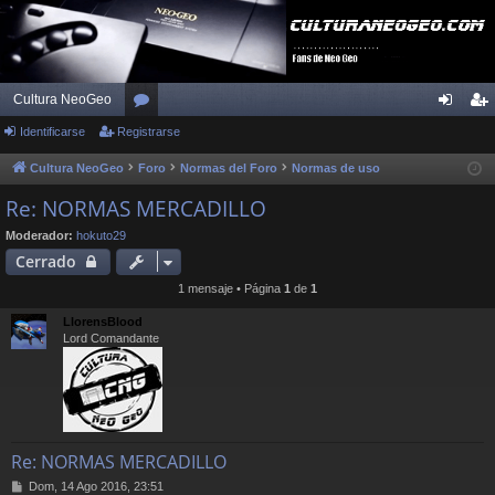
Cultura NeoGeo
Identificarse
Registrarse
or
de
eg
os
nti
ist
Cultura NeoGeo
Foro
Normas del Foro
Normas de uso
fic
ra
Re: NORMAS MERCADILLO
ar
rs
Moderador:
hokuto29
Cerrado
se
e
1 mensaje • Página
1
de
1
LlorensBlood
Lord Comandante
Re: NORMAS MERCADILLO
M
Dom, 14 Ago 2016, 23:51