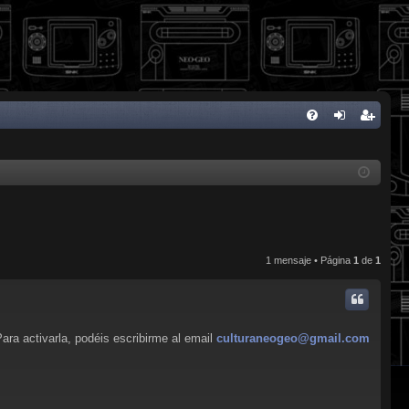
FA
de
eg
Q
nti
ist
fic
ra
ar
rs
se
e
1 mensaje • Página
1
de
1
ara activarla, podéis escribirme al email
culturaneogeo@gmail.com