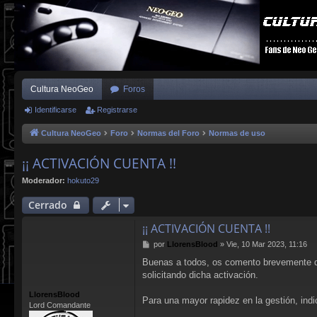
Cultura NeoGeo
Foros
Identificarse
Registrarse
Cultura NeoGeo
Foro
Normas del Foro
Normas de uso
¡¡ ACTIVACIÓN CUENTA !!
Moderador:
hokuto29
Cerrado
¡¡ ACTIVACIÓN CUENTA !!
M
por
LlorensBlood
»
Vie, 10 Mar 2023, 11:16
e
Buenas a todos, os comento brevemente que 
n
solicitando dicha activación.
s
a
LlorensBlood
j
Para una mayor rapidez en la gestión, indi
Lord Comandante
e