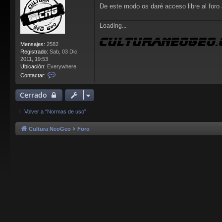
De este modo os daré acceso libre al foro 
Loading...
Mensajes:
2582
Registrado:
Sab, 03 Dic
2011, 19:53
Ubicación:
Everywhere
C
Contactar:
o
n
Cerrado
t
a
c
Volver a “Normas de uso”
t
a
Cultura NeoGeo
Foro
r
L
l
o
r
e
n
s
B
l
o
o