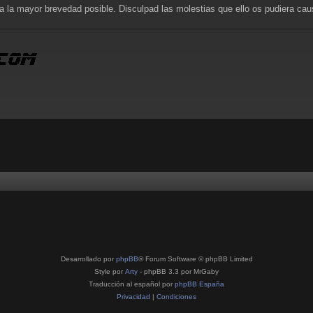
a la mayor brevedad posible. Disculpad las molestias que ello os pudiera cau
Desarrollado por
phpBB
® Forum Software © phpBB Limited
Style por
Arty
- phpBB 3.3 por MrGaby
Traducción al español por
phpBB España
Privacidad
|
Condiciones