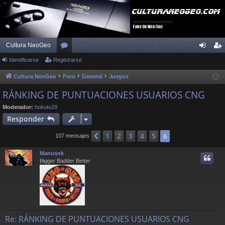
Cultura NeoGeo
Identificarse
Registrarse
or
de
eg
os
nti
ist
Cultura NeoGeo
Foro
General
Juegos
fic
ra
RÁNKING DE PUNTUACIONES USUARIOS CNG
ar
rs
Moderador:
hokuto29
Responder
se
e
1
2
3
4
5
Anterior
6
107 mensajes
Manusnk
Bigger Badder Better
Re: RÁNKING DE PUNTUACIONES USUARIOS CNG