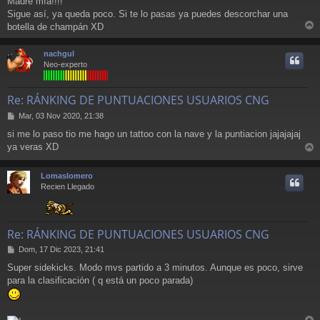
Madre mía!!!!
n
Sigue así, ya queda poco. Si te lo pasas ya puedes descorchar una
s
a
botella de champán XD
r
j
e
r
nachgul
i
Neo-experto
Re: RÁNKING DE PUNTUACIONES USUARIOS CNG
M
Mar, 03 Nov 2020, 21:38
e
si me lo paso tio me hago un tattoo con la nave y la puntiacion jajajajaj
n
ya veras XD
s
r
a
j
r
Lomaslomero
e
i
Recien Llegado
Re: RÁNKING DE PUNTUACIONES USUARIOS CNG
M
Dom, 17 Dic 2023, 21:41
e
Super sidekicks. Modo mvs partido a 3 minutos. Aunque es poco, sirve
n
para la clasificación ( q está un poco parada)
s
a
j
e