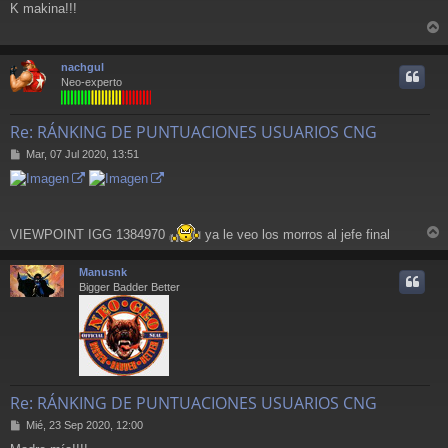
K makina!!!
n
s
r
a
j
r
nachgul
e
i
Neo-experto
Re: RÁNKING DE PUNTUACIONES USUARIOS CNG
M
Mar, 07 Jul 2020, 13:51
e
n
s
a
j
VIEWPOINT IGG 1384970
ya le veo los morros al jefe final
e
r
r
Manusnk
i
Bigger Badder Better
Re: RÁNKING DE PUNTUACIONES USUARIOS CNG
M
Mié, 23 Sep 2020, 12:00
e