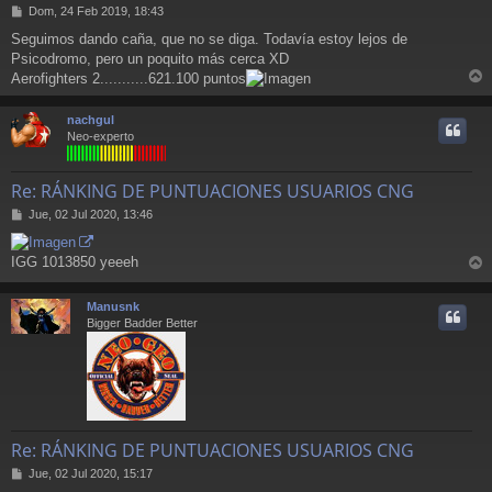
M
Dom, 24 Feb 2019, 18:43
e
Seguimos dando caña, que no se diga. Todavía estoy lejos de
n
Psicodromo, pero un poquito más cerca XD
s
a
Aerofighters 2...........621.100 puntos
r
j
e
r
nachgul
i
Neo-experto
Re: RÁNKING DE PUNTUACIONES USUARIOS CNG
M
Jue, 02 Jul 2020, 13:46
e
n
IGG 1013850 yeeeh
s
r
a
j
r
Manusnk
e
i
Bigger Badder Better
Re: RÁNKING DE PUNTUACIONES USUARIOS CNG
M
Jue, 02 Jul 2020, 15:17
e