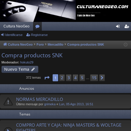
Cultura NeoGeo
Identificarse
Registrarse
or
de
eg
os
nti
ist
Cultura NeoGeo
Foro
Mercadillo
Compra productos SNK
fic
ra
Compra productos SNK
ar
rs
Moderador:
hokuto29
Nuevo Tema
se
e
Página
1
de
15
2
3
4
5
15
1
Siguiente
372 temas
…
Anuncios
NORMAS MERCADILLO
Último mensaje por
grimeka
«
Lun, 05 Ago 2013, 16:51
Temas
COMPRO ARTE Y CAJA: NINJA MASTERS & WOLTAGE
FIGHTERS