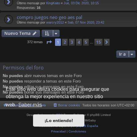
Último mensaje por
KingKaito
«
Jue, 03 Dic 2020, 10:15
Respuestas:
16
compro juegos neo geo aes pal
Último mensaje por
warcry2012
«
Sab, 07 Nov 2020, 23:42
Nuevo Tema
Página
1
de
15
2
3
4
5
15
1
Siguiente
372 temas
…
Ir a
Permisos del foro
No puedes
abrir nuevos temas en este Foro
No puedes
responder a temas en este Foro
No puedes
editar sus mensajes en este Foro
Este sitio web utiliza cookies para asegurar que
No puedes
borrar sus mensajes en este Foro
obtenga la mejor experiencia en nuestro sitio
web.
Saber más
Cultura NeoGeo
Foro
Borrar cookies
Todos los horarios son
UTC+02:00
Desarrollado por
phpBB
® Forum Software © phpBB Limited
¡Lo entiendo!
Style por
Arty
- phpBB 3.3 por MrGaby
Traducción al español por
phpBB España
Privacidad
|
Condiciones