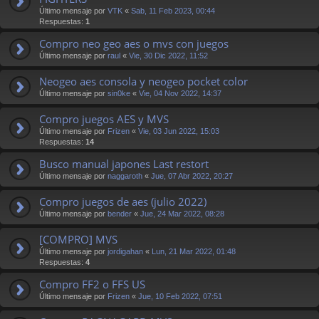
Último mensaje por
VTK
«
Sab, 11 Feb 2023, 00:44
Respuestas:
1
Compro neo geo aes o mvs con juegos
Último mensaje por
raul
«
Vie, 30 Dic 2022, 11:52
Neogeo aes consola y neogeo pocket color
Último mensaje por
sin0ke
«
Vie, 04 Nov 2022, 14:37
Compro juegos AES y MVS
Último mensaje por
Frizen
«
Vie, 03 Jun 2022, 15:03
Respuestas:
14
Busco manual japones Last restort
Último mensaje por
naggaroth
«
Jue, 07 Abr 2022, 20:27
Compro juegos de aes (julio 2022)
Último mensaje por
bender
«
Jue, 24 Mar 2022, 08:28
[COMPRO] MVS
Último mensaje por
jordigahan
«
Lun, 21 Mar 2022, 01:48
Respuestas:
4
Compro FF2 o FFS US
Último mensaje por
Frizen
«
Jue, 10 Feb 2022, 07:51