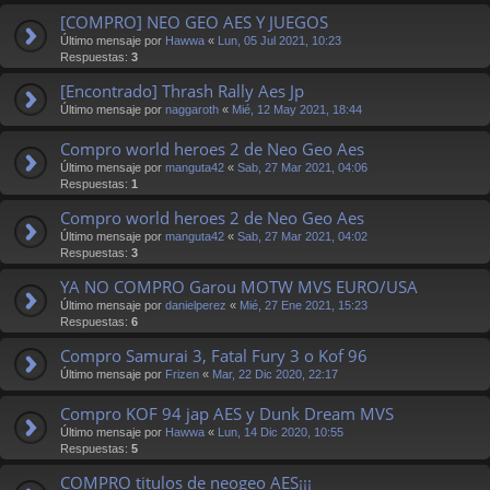
[COMPRO] NEO GEO AES Y JUEGOS
Último mensaje por
Hawwa
«
Lun, 05 Jul 2021, 10:23
Respuestas:
3
[Encontrado] Thrash Rally Aes Jp
Último mensaje por
naggaroth
«
Mié, 12 May 2021, 18:44
Compro world heroes 2 de Neo Geo Aes
Último mensaje por
manguta42
«
Sab, 27 Mar 2021, 04:06
Respuestas:
1
Compro world heroes 2 de Neo Geo Aes
Último mensaje por
manguta42
«
Sab, 27 Mar 2021, 04:02
Respuestas:
3
YA NO COMPRO Garou MOTW MVS EURO/USA
Último mensaje por
danielperez
«
Mié, 27 Ene 2021, 15:23
Respuestas:
6
Compro Samurai 3, Fatal Fury 3 o Kof 96
Último mensaje por
Frizen
«
Mar, 22 Dic 2020, 22:17
Compro KOF 94 jap AES y Dunk Dream MVS
Último mensaje por
Hawwa
«
Lun, 14 Dic 2020, 10:55
Respuestas:
5
COMPRO titulos de neogeo AES¡¡¡