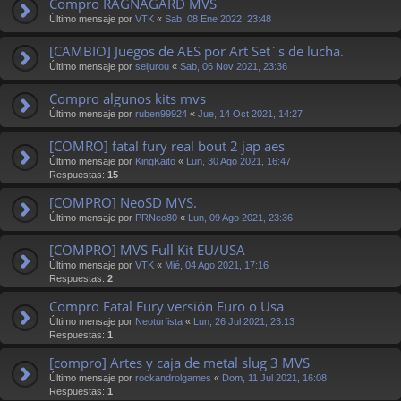
Compro RAGNAGARD MVS
Último mensaje por
VTK
«
Sab, 08 Ene 2022, 23:48
[CAMBIO] Juegos de AES por Art Set´s de lucha.
Último mensaje por
seijurou
«
Sab, 06 Nov 2021, 23:36
Compro algunos kits mvs
Último mensaje por
ruben99924
«
Jue, 14 Oct 2021, 14:27
[COMRO] fatal fury real bout 2 jap aes
Último mensaje por
KingKaito
«
Lun, 30 Ago 2021, 16:47
Respuestas:
15
[COMPRO] NeoSD MVS.
Último mensaje por
PRNeo80
«
Lun, 09 Ago 2021, 23:36
[COMPRO] MVS Full Kit EU/USA
Último mensaje por
VTK
«
Mié, 04 Ago 2021, 17:16
Respuestas:
2
Compro Fatal Fury versión Euro o Usa
Último mensaje por
Neoturfista
«
Lun, 26 Jul 2021, 23:13
Respuestas:
1
[compro] Artes y caja de metal slug 3 MVS
Último mensaje por
rockandrolgames
«
Dom, 11 Jul 2021, 16:08
Respuestas:
1