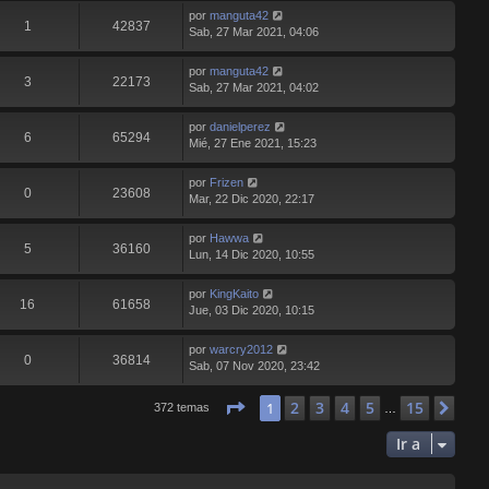
por
manguta42
1
42837
Sab, 27 Mar 2021, 04:06
por
manguta42
3
22173
Sab, 27 Mar 2021, 04:02
por
danielperez
6
65294
Mié, 27 Ene 2021, 15:23
por
Frizen
0
23608
Mar, 22 Dic 2020, 22:17
por
Hawwa
5
36160
Lun, 14 Dic 2020, 10:55
por
KingKaito
16
61658
Jue, 03 Dic 2020, 10:15
por
warcry2012
0
36814
Sab, 07 Nov 2020, 23:42
Página
1
de
15
2
3
4
5
15
1
Sig
372 temas
…
Ir a