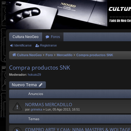
Cultura NeoGeo
Foros
Identificarse
Registrarse
Cultura NeoGeo
Foro
Mercadillo
Compra productos SNK
Compra productos SNK
Moderador:
hokuto29
Nuevo Tema
Anuncios
NORMAS MERCADILLO
por
grimeka
»
Lun, 05 Ago 2013, 16:51
Temas
COMPRO ARTE Y CAJA: NINJA MASTERS & WOLTAGE