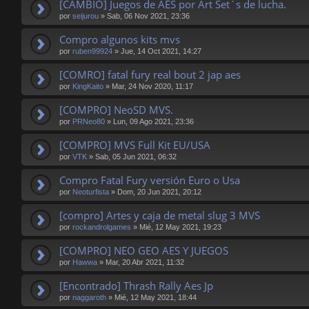
[CAMBIO] Juegos de AES por Art Set´s de lucha.
por
seijurou
»
Sab, 06 Nov 2021, 23:36
Compro algunos kits mvs
por
ruben99924
»
Jue, 14 Oct 2021, 14:27
[COMRO] fatal fury real bout 2 jap aes
por
KingKaito
»
Mar, 24 Nov 2020, 11:17
[COMPRO] NeoSD MVS.
por
PRNeo80
»
Lun, 09 Ago 2021, 23:36
[COMPRO] MVS Full Kit EU/USA
por
VTK
»
Sab, 05 Jun 2021, 06:32
Compro Fatal Fury versión Euro o Usa
por
Neoturfista
»
Dom, 20 Jun 2021, 20:12
[compro] Artes y caja de metal slug 3 MVS
por
rockandrolgames
»
Mié, 12 May 2021, 19:23
[COMPRO] NEO GEO AES Y JUEGOS
por
Hawwa
»
Mar, 20 Abr 2021, 11:32
[Encontrado] Thrash Rally Aes Jp
por
naggaroth
»
Mié, 12 May 2021, 18:44