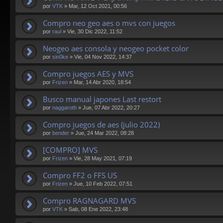
por
VTK
»
Mar, 12 Oct 2021, 00:56
Compro neo geo aes o mvs con juegos
por
raul
»
Vie, 30 Dic 2022, 11:52
Neogeo aes consola y neogeo pocket color
por
sin0ke
»
Vie, 04 Nov 2022, 14:37
Compro juegos AES y MVS
por
Frizen
»
Mar, 14 Abr 2020, 18:54
Busco manual japones Last restort
por
naggaroth
»
Jue, 07 Abr 2022, 20:27
Compro juegos de aes (julio 2022)
por
bender
»
Jue, 24 Mar 2022, 08:28
[COMPRO] MVS
por
Frizen
»
Vie, 28 May 2021, 07:19
Compro FF2 o FFS US
por
Frizen
»
Jue, 10 Feb 2022, 07:51
Compro RAGNAGARD MVS
por
VTK
»
Sab, 08 Ene 2022, 23:48