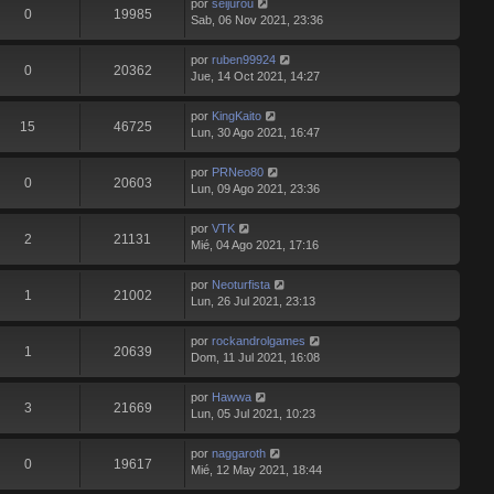
por
seijurou
0
19985
Sab, 06 Nov 2021, 23:36
por
ruben99924
0
20362
Jue, 14 Oct 2021, 14:27
por
KingKaito
15
46725
Lun, 30 Ago 2021, 16:47
por
PRNeo80
0
20603
Lun, 09 Ago 2021, 23:36
por
VTK
2
21131
Mié, 04 Ago 2021, 17:16
por
Neoturfista
1
21002
Lun, 26 Jul 2021, 23:13
por
rockandrolgames
1
20639
Dom, 11 Jul 2021, 16:08
por
Hawwa
3
21669
Lun, 05 Jul 2021, 10:23
por
naggaroth
0
19617
Mié, 12 May 2021, 18:44