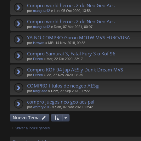
Compro world heroes 2 de Neo Geo Aes
por
manguta42
»
Lun, 05 Oct 2020, 13:53
Compro world heroes 2 de Neo Geo Aes
por
manguta42
»
Dom, 07 Mar 2021, 00:07
YA NO COMPRO Garou MOTW MVS EURO/USA
por
Hawwa
»
Mié, 14 Nov 2018, 09:38
Compro Samurai 3, Fatal Fury 3 o Kof 96
por
Frizen
»
Mar, 22 Dic 2020, 22:17
Compro KOF 94 jap AES y Dunk Dream MVS
por
Frizen
»
Vie, 27 Nov 2020, 08:35
COMPRO titulos de neogeo AES¡¡¡
por
KingKaito
»
Dom, 27 Sep 2020, 17:22
compro juegos neo geo aes pal
por
warcry2012
»
Sab, 07 Nov 2020, 23:42
Nuevo Tema
Volver a Índice general