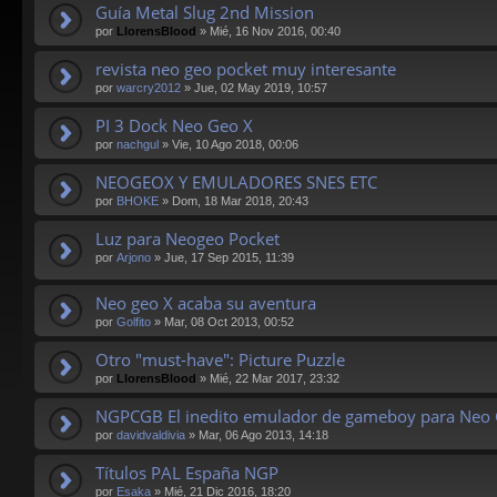
Guía Metal Slug 2nd Mission
por
LlorensBlood
»
Mié, 16 Nov 2016, 00:40
revista neo geo pocket muy interesante
por
warcry2012
»
Jue, 02 May 2019, 10:57
PI 3 Dock Neo Geo X
por
nachgul
»
Vie, 10 Ago 2018, 00:06
NEOGEOX Y EMULADORES SNES ETC
por
BHOKE
»
Dom, 18 Mar 2018, 20:43
Luz para Neogeo Pocket
por
Arjono
»
Jue, 17 Sep 2015, 11:39
Neo geo X acaba su aventura
por
Golfito
»
Mar, 08 Oct 2013, 00:52
Otro "must-have": Picture Puzzle
por
LlorensBlood
»
Mié, 22 Mar 2017, 23:32
NGPCGB El inedito emulador de gameboy para Neo 
por
davidvaldivia
»
Mar, 06 Ago 2013, 14:18
Títulos PAL España NGP
por
Esaka
»
Mié, 21 Dic 2016, 18:20