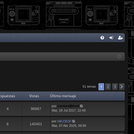
FA
de
eg
Q
nti
ist
fic
ra
ar
rs
se
e
2
3
1
Sig
51 temas
spuestas
Vistas
Último mensaje
por
LlorensBlood
4
96667
Mar, 18 Jul 2017, 22:49
por
hilir23630
6
140401
Mar, 07 Abr 2026, 09:56