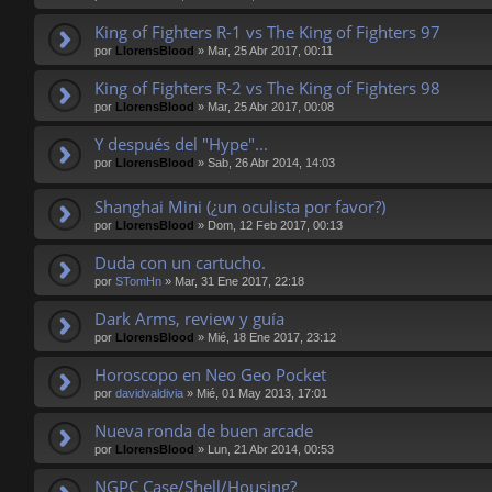
King of Fighters R-1 vs The King of Fighters 97
por
LlorensBlood
»
Mar, 25 Abr 2017, 00:11
King of Fighters R-2 vs The King of Fighters 98
por
LlorensBlood
»
Mar, 25 Abr 2017, 00:08
Y después del "Hype"...
por
LlorensBlood
»
Sab, 26 Abr 2014, 14:03
Shanghai Mini (¿un oculista por favor?)
por
LlorensBlood
»
Dom, 12 Feb 2017, 00:13
Duda con un cartucho.
por
STomHn
»
Mar, 31 Ene 2017, 22:18
Dark Arms, review y guía
por
LlorensBlood
»
Mié, 18 Ene 2017, 23:12
Horoscopo en Neo Geo Pocket
por
davidvaldivia
»
Mié, 01 May 2013, 17:01
Nueva ronda de buen arcade
por
LlorensBlood
»
Lun, 21 Abr 2014, 00:53
NGPC Case/Shell/Housing?