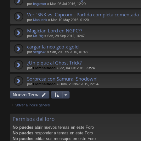
por
bsglover
»
Mar, 05 Jul 2016, 12:20
Ver "SNK vs. Capcom - Partida completa comentada
por
Manusnk
»
Mar, 10 May 2016, 01:20
Magician Lord en NGPC??
por
Mr. Big
»
Sab, 29 Sep 2012, 16:47
cargar la neo geo x gold
por
sergio48
»
Sab, 20 Feb 2016, 01:48
¿Un pique al Ghost Trick?
por
LlorensBlood
»
Vie, 04 Dic 2015, 23:24
Sorpresa con Samurai Shodown!
por
LlorensBlood
»
Dom, 29 Nov 2015, 22:54
Nuevo Tema
Volver a Índice general
Permisos del foro
No puedes
abrir nuevos temas en este Foro
No puedes
responder a temas en este Foro
No puedes
editar sus mensajes en este Foro