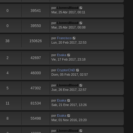
por
LlorensBlood
0
39541
Mar, 25 Abr 2017, 00:11
por
LlorensBlood
0
39550
Mar, 25 Abr 2017, 00:08
por
Francisco
38
150626
Lun, 20 Feb 2017, 22:53
por
Esaka
2
42697
Vie, 17 Feb 2017, 23:18
por
CryptorChiD
4
46000
Dom, 05 Feb 2017, 02:57
por
LlorensBlood
5
47302
Jue, 26 Ene 2017, 22:57
por
Esaka
11
81534
Sab, 21 Ene 2017, 13:26
por
Esaka
8
55498
Mar, 01 Nov 2016, 23:20
por
LlorensBlood