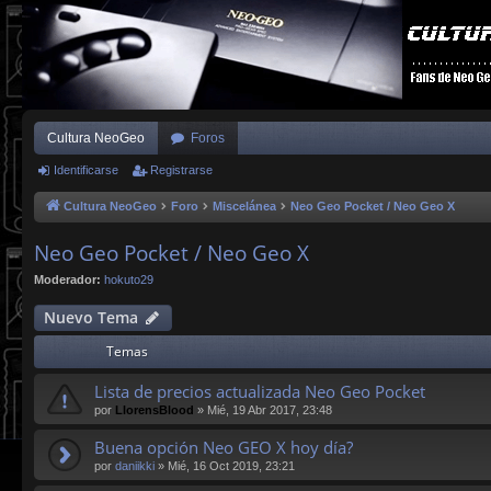
Cultura NeoGeo
Foros
Identificarse
Registrarse
Cultura NeoGeo
Foro
Miscelánea
Neo Geo Pocket / Neo Geo X
Neo Geo Pocket / Neo Geo X
Moderador:
hokuto29
Nuevo Tema
Temas
Lista de precios actualizada Neo Geo Pocket
por
LlorensBlood
»
Mié, 19 Abr 2017, 23:48
Buena opción Neo GEO X hoy día?
por
daniikki
»
Mié, 16 Oct 2019, 23:21