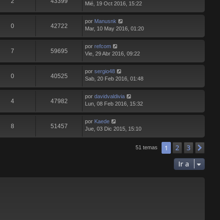
2
43399
Mié, 19 Oct 2016, 15:22
por
Manusnk
0
42722
Mar, 10 May 2016, 01:20
por
refcom
7
59695
Vie, 29 Abr 2016, 09:22
por
sergio48
0
40525
Sab, 20 Feb 2016, 01:48
por
davidvaldivia
4
47982
Lun, 08 Feb 2016, 15:32
por
Kaede
8
51457
Jue, 03 Dic 2015, 15:10
2
3
1
Sig
51 temas
Ir a