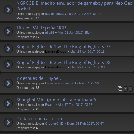
NGPCGB El inedito emulador de gameboy para Neo Geo
Pocket
Último mensaje por
davidvaldivia
«
Lun, 31 Jul 2017, 01:24
Respuestas:
10
Títulos PAL España NGP
Último mensaje por
giru85
«
Mié, 21 Jun 2017, 15:44
Respuestas:
12
King of Fighters R-1 vs The King of Fighters 97
Último mensaje por
LlorensBlood
«
Mar, 25 Abr 2017, 00:11
King of Fighters R-2 vs The King of Fighters 98
Último mensaje por
LlorensBlood
«
Mar, 25 Abr 2017, 00:08
Y después del "Hype"...
Último mensaje por
Francisco
«
Lun, 20 Feb 2017, 22:53
Respuestas:
38
1
2
Shanghai Mini (¿un oculista por favor?)
Último mensaje por
Esaka
«
Vie, 17 Feb 2017, 23:18
Respuestas:
2
Duda con un cartucho.
Último mensaje por
CryptorChiD
«
Dom, 05 Feb 2017, 02:57
Respuestas:
4