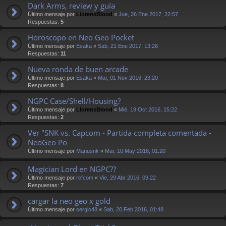
Dark Arms, review y guía
Último mensaje por
LlorensBlood
«
Jue, 26 Ene 2017, 22:57
Respuestas:
5
Horoscopo en Neo Geo Pocket
Último mensaje por
Esaka
«
Sab, 21 Ene 2017, 13:26
Respuestas:
11
Nueva ronda de buen arcade
Último mensaje por
Esaka
«
Mar, 01 Nov 2016, 23:20
Respuestas:
8
NGPC Case/Shell/Housing?
Último mensaje por
LlorensBlood
«
Mié, 19 Oct 2016, 15:22
Respuestas:
2
Ver "SNK vs. Capcom - Partida completa comentada -
NeoGeo Po
Último mensaje por
Manusnk
«
Mar, 10 May 2016, 01:20
Magician Lord en NGPC??
Último mensaje por
refcom
«
Vie, 29 Abr 2016, 09:22
Respuestas:
7
cargar la neo geo x gold
Último mensaje por
sergio48
«
Sab, 20 Feb 2016, 01:48