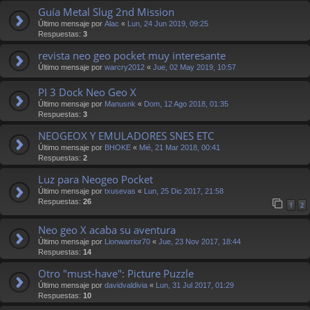
Guía Metal Slug 2nd Mission
Último mensaje por
Alac
«
Lun, 24 Jun 2019, 09:25
Respuestas:
3
revista neo geo pocket muy interesante
Último mensaje por
warcry2012
«
Jue, 02 May 2019, 10:57
PI 3 Dock Neo Geo X
Último mensaje por
Manusnk
«
Dom, 12 Ago 2018, 01:35
Respuestas:
3
NEOGEOX Y EMULADORES SNES ETC
Último mensaje por
BHOKE
«
Mié, 21 Mar 2018, 00:41
Respuestas:
2
Luz para Neogeo Pocket
Último mensaje por
txusevas
«
Lun, 25 Dic 2017, 21:58
Respuestas:
26
1
2
Neo geo X acaba su aventura
Último mensaje por
Lionwarrior70
«
Jue, 23 Nov 2017, 18:44
Respuestas:
14
Otro "must-have": Picture Puzzle
Último mensaje por
davidvaldivia
«
Lun, 31 Jul 2017, 01:29
Respuestas:
10