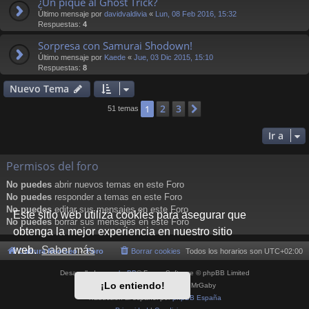
¿Un pique al Ghost Trick?
Último mensaje por
davidvaldivia
«
Lun, 08 Feb 2016, 15:32
Respuestas:
4
Sorpresa con Samurai Shodown!
Último mensaje por
Kaede
«
Jue, 03 Dic 2015, 15:10
Respuestas:
8
Nuevo Tema
2
3
1
Siguiente
51 temas
Ir a
Permisos del foro
No puedes
abrir nuevos temas en este Foro
No puedes
responder a temas en este Foro
No puedes
editar sus mensajes en este Foro
Este sitio web utiliza cookies para asegurar que
No puedes
borrar sus mensajes en este Foro
obtenga la mejor experiencia en nuestro sitio
web.
Saber más
Cultura NeoGeo
Foro
Borrar cookies
Todos los horarios son
UTC+02:00
Desarrollado por
phpBB
® Forum Software © phpBB Limited
¡Lo entiendo!
Style por
Arty
- phpBB 3.3 por MrGaby
Traducción al español por
phpBB España