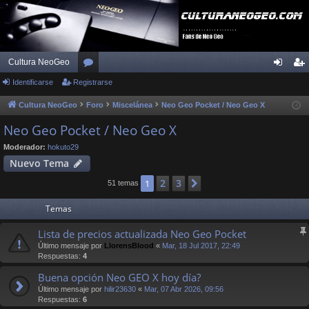
Cultura NeoGeo
Identificarse
Registrarse
or
de
eg
os
nti
ist
Cultura NeoGeo
Foro
Miscelánea
Neo Geo Pocket / Neo Geo X
fic
ra
Neo Geo Pocket / Neo Geo X
ar
rs
Moderador:
hokuto29
Nuevo Tema
se
e
2
3
1
Siguiente
51 temas
Temas
Lista de precios actualizada Neo Geo Pocket
Último mensaje por
LlorensBlood
«
Mar, 18 Jul 2017, 22:49
Respuestas:
4
Buena opción Neo GEO X hoy día?
Último mensaje por
hilir23630
«
Mar, 07 Abr 2026, 09:56
Respuestas:
6