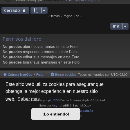
Último mensaje por
LlorensBlood
«
Vie, 10 Mar 2023, 11:16
Cerrado
3 temas • Página
1
de
1
Ir a
Permisos del foro
No puedes
abrir nuevos temas en este Foro
No puedes
responder a temas en este Foro
No puedes
editar sus mensajes en este Foro
No puedes
borrar sus mensajes en este Foro
Cultura NeoGeo
Foro
Borrar cookies
Todos los horarios son
UTC+02:00
Este sitio web utiliza cookies para asegurar que
obtenga la mejor experiencia en nuestro sitio
web.
Saber más
Desarrollado por
phpBB
® Forum Software © phpBB Limited
Style por
Arty
- phpBB 3.3 por MrGaby
Traducción al español por
phpBB España
¡Lo entiendo!
Privacidad
|
Condiciones