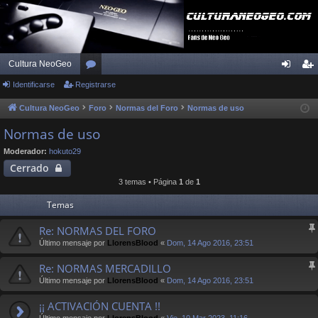
Cultura NeoGeo
Identificarse
Registrarse
or
de
eg
os
nti
ist
Cultura NeoGeo
Foro
Normas del Foro
Normas de uso
fic
ra
Normas de uso
ar
rs
Moderador:
hokuto29
Cerrado
se
e
3 temas • Página
1
de
1
Temas
Re: NORMAS DEL FORO
Último mensaje por
LlorensBlood
«
Dom, 14 Ago 2016, 23:51
Re: NORMAS MERCADILLO
Último mensaje por
LlorensBlood
«
Dom, 14 Ago 2016, 23:51
¡¡ ACTIVACIÓN CUENTA !!