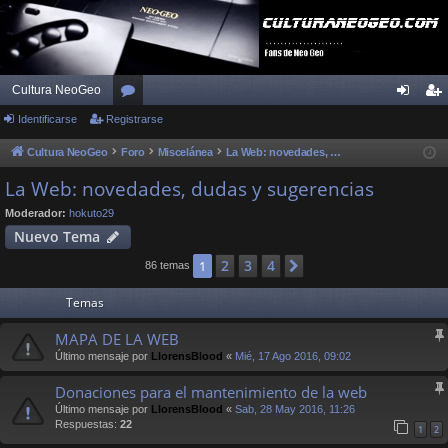
Cultura NeoGeo
Identificarse
Registrarse
or
de
eg
os
nti
ist
Cultura NeoGeo
Foro
Miscelánea
La Web: novedades, dudas y sugerencias
fic
ra
La Web: novedades, dudas y sugerencias
ar
rs
Moderador:
hokuto29
Nuevo Tema
se
e
2
3
4
1
Siguiente
86 temas
Temas
MAPA DE LA WEB
Último mensaje por
LlorensBlood
«
Mié, 17 Ago 2016, 09:02
Donaciones para el mantenimiento de la web
Último mensaje por
LlorensBlood
«
Sab, 28 May 2016, 11:26
Respuestas:
22
1
2