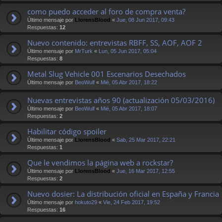
como puedo acceder al foro de compra venta?
Último mensaje por
LlorensBlood
«
Jue, 08 Jun 2017, 09:43
Respuestas:
12
Nuevo contenido: entrevistas RBFF, SS, AOF, AOF 2
Último mensaje por
MrTurk
«
Lun, 05 Jun 2017, 05:04
Respuestas:
8
Metal Slug Vehicle 001 Escenarios Desechados
Último mensaje por
BeoWulf
«
Mié, 05 Abr 2017, 18:22
Nuevas entrevistas años 90 (actualización 05/03/2016)
Último mensaje por
BeoWulf
«
Mié, 05 Abr 2017, 18:07
Respuestas:
2
Habilitar código spoiler
Último mensaje por
LlorensBlood
«
Sab, 25 Mar 2017, 22:21
Respuestas:
1
Que le vendimos la página web a rockstar?
Último mensaje por
LlorensBlood
«
Jue, 16 Mar 2017, 12:55
Respuestas:
2
Nuevo dosier: La distribución oficial en España y Francia
Último mensaje por
hokuto29
«
Vie, 24 Feb 2017, 19:52
Respuestas:
16