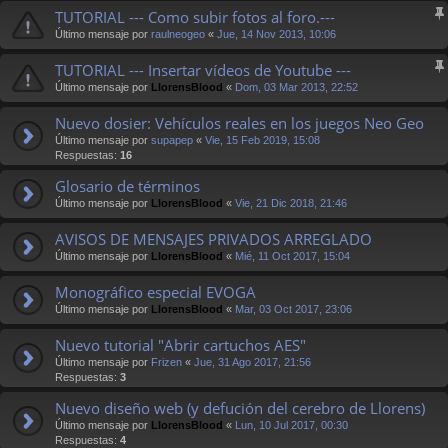
TUTORIAL --- Como subir fotos al foro.---
Último mensaje por
raulneogeo
«
Jue, 14 Nov 2013, 10:06
TUTORIAL --- Insertar vídeos de Youtube ---
Último mensaje por
LlorensBlood
«
Dom, 03 Mar 2013, 22:52
Nuevo dosier: Vehículos reales en los juegos Neo Geo
Último mensaje por
supapep
«
Vie, 15 Feb 2019, 15:08
Respuestas:
16
Glosario de términos
Último mensaje por
LlorensBlood
«
Vie, 21 Dic 2018, 21:46
AVISOS DE MENSAJES PRIVADOS ARREGLADO
Último mensaje por
LlorensBlood
«
Mié, 11 Oct 2017, 15:04
Monográfico especial EVOGA
Último mensaje por
LlorensBlood
«
Mar, 03 Oct 2017, 23:06
Nuevo tutorial "Abrir cartuchos AES"
Último mensaje por
Frizen
«
Jue, 31 Ago 2017, 21:56
Respuestas:
3
Nuevo diseño web (y defución del cerebro de Llorens)
Último mensaje por
LlorensBlood
«
Lun, 10 Jul 2017, 00:30
Respuestas:
4