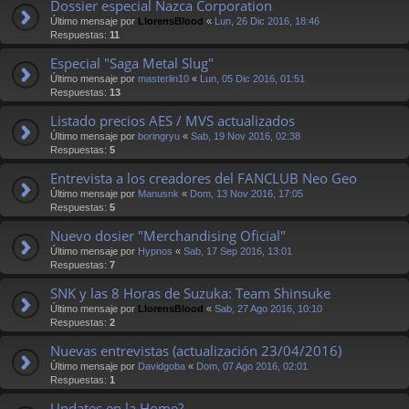
Dossier especial Nazca Corporation
Último mensaje por
LlorensBlood
«
Lun, 26 Dic 2016, 18:46
Respuestas:
11
Especial "Saga Metal Slug"
Último mensaje por
masterlin10
«
Lun, 05 Dic 2016, 01:51
Respuestas:
13
Listado precios AES / MVS actualizados
Último mensaje por
boringryu
«
Sab, 19 Nov 2016, 02:38
Respuestas:
5
Entrevista a los creadores del FANCLUB Neo Geo
Último mensaje por
Manusnk
«
Dom, 13 Nov 2016, 17:05
Respuestas:
5
Nuevo dosier "Merchandising Oficial"
Último mensaje por
Hypnos
«
Sab, 17 Sep 2016, 13:01
Respuestas:
7
SNK y las 8 Horas de Suzuka: Team Shinsuke
Último mensaje por
LlorensBlood
«
Sab, 27 Ago 2016, 10:10
Respuestas:
2
Nuevas entrevistas (actualización 23/04/2016)
Último mensaje por
Davidgoba
«
Dom, 07 Ago 2016, 02:01
Respuestas:
1
Updates en la Home?