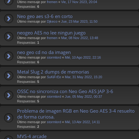
Último mensaje por
fremen
«
Vie, 17 Nov 2023, 20:04
Respuestas:
6
Neo geo aes s3-6 en corto
Último mensaje por
Djkeco
«
Jue, 23 Mar 2023, 11:50
neogeo AES no lee ningun juego
Último mensaje por
fremen
«
Mar, 08 Nov 2022, 13:48
Respuestas:
1
neo geo cd no da imagen
Último mensaje por
stormlord
«
Mié, 10 Ago 2022, 22:16
Respuestas:
6
Metal Slug 2 dumps de memorias
Último mensaje por
SuKiFrEe
«
Mar, 31 May 2022, 15:20
Respuestas:
5
OSSC no sincroniza con Neo Geo AES JAP 3-6
Último mensaje por
stormlord
«
Jue, 05 May 2022, 00:37
Respuestas:
5
Problema de imagen RGB en Neo Geo AES 3-4 resuelto
de forma curiosa.
Último mensaje por
stormlord
«
Mié, 13 Abr 2022, 14:11
Respuestas:
2
MVS-4 arcade