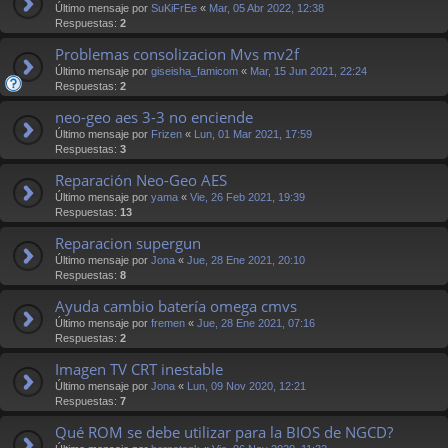
Último mensaje por
SuKiFrEe
«
Mar, 05 Abr 2022, 12:38
Respuestas:
2
Problemas consolizacion Mvs mv2f
Último mensaje por
giseisha_famicom
«
Mar, 15 Jun 2021, 22:24
Respuestas:
2
neo-geo aes 3-3 no enciende
Último mensaje por
Frizen
«
Lun, 01 Mar 2021, 17:59
Respuestas:
3
Reparación Neo-Geo AES
Último mensaje por
yama
«
Vie, 26 Feb 2021, 19:39
Respuestas:
13
Reparacion supergun
Último mensaje por
Jona
«
Jue, 28 Ene 2021, 20:10
Respuestas:
8
Ayuda cambio batería omega cmvs
Último mensaje por
fremen
«
Jue, 28 Ene 2021, 07:16
Respuestas:
2
Imagen TV CRT inestable
Último mensaje por
Jona
«
Lun, 09 Nov 2020, 12:21
Respuestas:
7
Qué ROM se debe utilizar para la BIOS de NGCD?