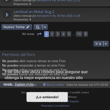
Último mensaje por
bernatsnk
«
Vie, 06 Nov 2020, 11:32
Respuestas:
6
Lentitud en Metal Slug 2
Último mensaje por
bernatsnk
«
Vie, 06 Nov 2020, 11:28
Respuestas:
4
Nuevo Tema
Página
1
de
15
2
3
4
5
15
1
Siguiente
361 temas
…
Ir a
Permisos del foro
No puedes
abrir nuevos temas en este Foro
No puedes
responder a temas en este Foro
No puedes
editar sus mensajes en este Foro
Este sitio web utiliza cookies para asegurar que
No puedes
borrar sus mensajes en este Foro
obtenga la mejor experiencia en nuestro sitio
web.
Saber más
Cultura NeoGeo
Foro
Borrar cookies
Todos los horarios son
UTC+02:00
Desarrollado por
phpBB
® Forum Software © phpBB Limited
¡Lo entiendo!
Style por
Arty
- phpBB 3.3 por MrGaby
Traducción al español por
phpBB España
Privacidad
|
Condiciones