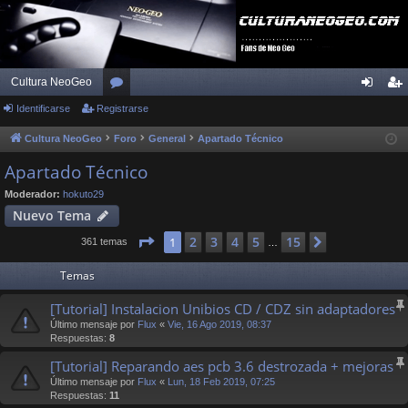
Cultura NeoGeo
Identificarse
Registrarse
or
de
eg
os
nti
ist
Cultura NeoGeo
Foro
General
Apartado Técnico
fic
ra
Apartado Técnico
ar
rs
Moderador:
hokuto29
Nuevo Tema
se
e
Página
1
de
15
2
3
4
5
15
1
Siguiente
361 temas
…
Temas
[Tutorial] Instalacion Unibios CD / CDZ sin adaptadores
Último mensaje por
Flux
«
Vie, 16 Ago 2019, 08:37
Respuestas:
8
[Tutorial] Reparando aes pcb 3.6 destrozada + mejoras
Último mensaje por
Flux
«
Lun, 18 Feb 2019, 07:25
Respuestas:
11