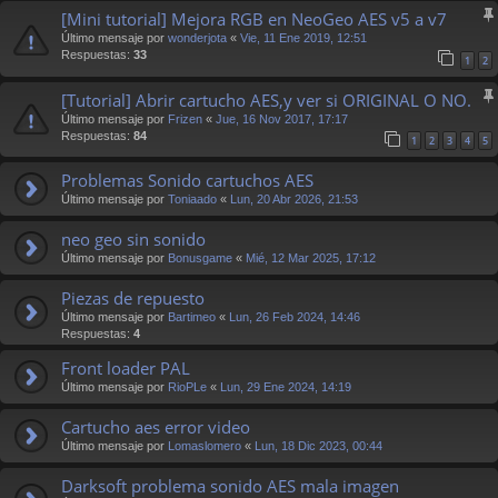
[Mini tutorial] Mejora RGB en NeoGeo AES v5 a v7
Último mensaje por
wonderjota
«
Vie, 11 Ene 2019, 12:51
Respuestas:
33
1
2
[Tutorial] Abrir cartucho AES,y ver si ORIGINAL O NO.
Último mensaje por
Frizen
«
Jue, 16 Nov 2017, 17:17
Respuestas:
84
1
2
3
4
5
Problemas Sonido cartuchos AES
Último mensaje por
Toniaado
«
Lun, 20 Abr 2026, 21:53
neo geo sin sonido
Último mensaje por
Bonusgame
«
Mié, 12 Mar 2025, 17:12
Piezas de repuesto
Último mensaje por
Bartimeo
«
Lun, 26 Feb 2024, 14:46
Respuestas:
4
Front loader PAL
Último mensaje por
RioPLe
«
Lun, 29 Ene 2024, 14:19
Cartucho aes error video
Último mensaje por
Lomaslomero
«
Lun, 18 Dic 2023, 00:44
Darksoft problema sonido AES mala imagen