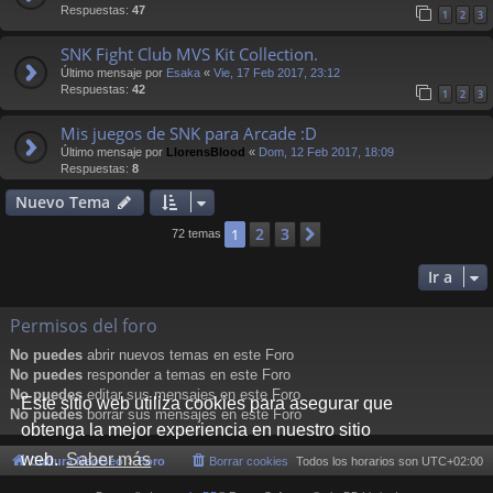
Respuestas:
47
1
2
3
SNK Fight Club MVS Kit Collection.
Último mensaje por
Esaka
«
Vie, 17 Feb 2017, 23:12
Respuestas:
42
1
2
3
Mis juegos de SNK para Arcade :D
Último mensaje por
LlorensBlood
«
Dom, 12 Feb 2017, 18:09
Respuestas:
8
Nuevo Tema
2
3
1
Siguiente
72 temas
Ir a
Permisos del foro
No puedes
abrir nuevos temas en este Foro
No puedes
responder a temas en este Foro
No puedes
editar sus mensajes en este Foro
Este sitio web utiliza cookies para asegurar que
No puedes
borrar sus mensajes en este Foro
obtenga la mejor experiencia en nuestro sitio
web.
Saber más
Cultura NeoGeo
Foro
Borrar cookies
Todos los horarios son
UTC+02:00