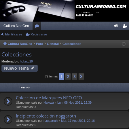
Cultura NeoGeo
Identificarse
Registrarse
or
de
eg
os
nti
ist
Cultura NeoGeo
Foro
General
Colecciones
fic
ra
Colecciones
ar
rs
Moderador:
hokuto29
Nuevo Tema
se
e
2
3
1
Siguiente
72 temas
Temas
Coleccion de Marquees NEO GEO
Último mensaje por
Hawwa
«
Lun, 08 Nov 2021, 12:39
Respuestas:
3
Incipiente colección naggaroth
Último mensaje por
naggaroth
«
Mar, 17 Ago 2021, 22:16
Respuestas:
6