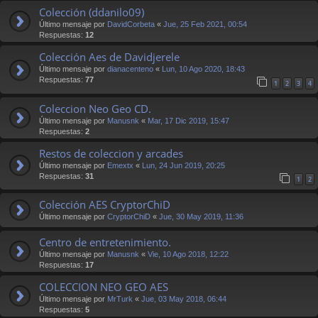
Colección (ddanilo09)
Último mensaje por
DavidCorbeta
«
Jue, 25 Feb 2021, 00:54
Respuestas:
12
Colección Aes de Davidjerele
Último mensaje por
dianacenteno
«
Lun, 10 Ago 2020, 18:43
Respuestas:
77
1
2
3
4
Coleccion Neo Geo CD.
Último mensaje por
Manusnk
«
Mar, 17 Dic 2019, 15:47
Respuestas:
2
Restos de coleccion y arcades
Último mensaje por
Emextx
«
Lun, 24 Jun 2019, 20:25
Respuestas:
31
1
2
Colección AES CryptorChiD
Último mensaje por
CryptorChiD
«
Jue, 30 May 2019, 11:36
Centro de entretenimiento.
Último mensaje por
Manusnk
«
Vie, 10 Ago 2018, 12:22
Respuestas:
17
COLECCION NEO GEO AES
Último mensaje por
MrTurk
«
Jue, 03 May 2018, 06:44
Respuestas:
5