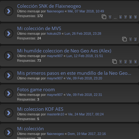
Colección SNK de Flaixneogeo
Último mensaje por
flaixneogeo
«
Mié, 07 Mar 2018, 10:49
Respuestas:
172
1
6
7
8
9
…
Mi colección de MVS
Último mensaje por
hokuto29
«
Lun, 26 Feb 2018, 23:28
Respuestas:
24
1
2
Mi humilde coleccion de Neo Geo Aes (Alex)
Último mensaje por
mayne907
«
Lun, 12 Feb 2018, 21:51
Respuestas:
73
1
2
3
4
Mis primeros pasos en este mundillo de la Neo Geo...
Último mensaje por
mayne907
«
Vie, 09 Feb 2018, 23:20
Fotos game room
Último mensaje por
mayne907
«
Vie, 09 Feb 2018, 22:31
Respuestas:
3
Mi coleccion KOF AES
Último mensaje por
masterlin10
«
Vie, 24 Mar 2017, 00:24
Respuestas:
5
Mi colección
Último mensaje por
flaixneogeo
«
Dom, 19 Mar 2017, 22:16
Respuestas:
16