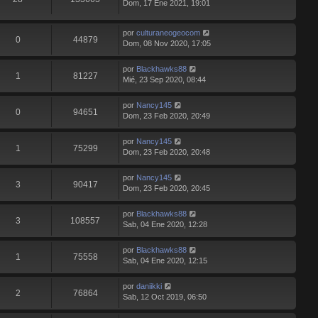
Dom, 17 Ene 2021, 19:01
por
culturaneogeocom
0
44879
Dom, 08 Nov 2020, 17:05
por
Blackhawks88
1
81227
Mié, 23 Sep 2020, 08:44
por
Nancy145
0
94651
Dom, 23 Feb 2020, 20:49
por
Nancy145
1
75299
Dom, 23 Feb 2020, 20:48
por
Nancy145
3
90417
Dom, 23 Feb 2020, 20:45
por
Blackhawks88
3
108557
Sab, 04 Ene 2020, 12:28
por
Blackhawks88
1
75558
Sab, 04 Ene 2020, 12:15
por
daniikki
2
76864
Sab, 12 Oct 2019, 06:50