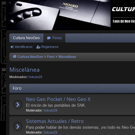
Cultura NeoGeo
Foros
Identificarse
Registrarse
Cultura NeoGeo
Foro
Miscelánea
Miscelánea
Moderador:
hokuto29
Foro
Neo Geo Pocket / Neo Geo X
El rincón de las portátiles de SNK.
Moderador:
hokuto29
Sistemas Actuales / Retro
Para poder hablar de los demás sistemas, ¡no todo es Neo Geo
Moderador:
hokuto29