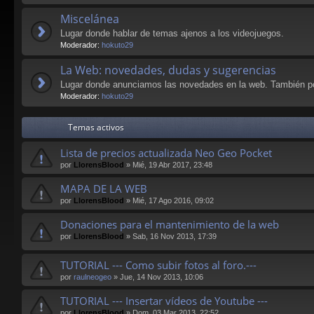
Miscelánea
Lugar donde hablar de temas ajenos a los videojuegos.
Moderador:
hokuto29
La Web: novedades, dudas y sugerencias
Lugar donde anunciamos las novedades en la web. También po
Moderador:
hokuto29
Temas activos
Lista de precios actualizada Neo Geo Pocket
por
LlorensBlood
»
Mié, 19 Abr 2017, 23:48
MAPA DE LA WEB
por
LlorensBlood
»
Mié, 17 Ago 2016, 09:02
Donaciones para el mantenimiento de la web
por
LlorensBlood
»
Sab, 16 Nov 2013, 17:39
TUTORIAL --- Como subir fotos al foro.---
por
raulneogeo
»
Jue, 14 Nov 2013, 10:06
TUTORIAL --- Insertar vídeos de Youtube ---
por
LlorensBlood
»
Dom, 03 Mar 2013, 22:52