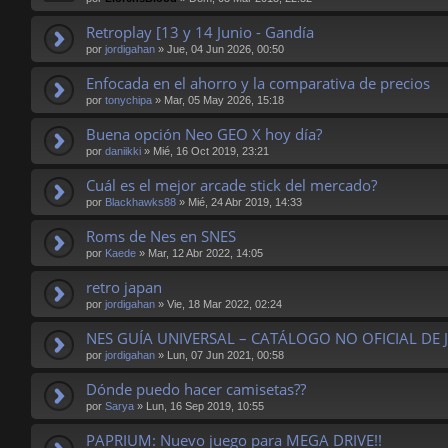
Retroplay [13 y 14 Junio - Gandía
por
jordigahan
»
Jue, 04 Jun 2026, 00:50
Enfocada en el ahorro y la comparativa de precios
por
tonychipa
»
Mar, 05 May 2026, 15:18
Buena opción Neo GEO X hoy día?
por
daniikki
»
Mié, 16 Oct 2019, 23:21
Cuál es el mejor arcade stick del mercado?
por
Blackhawks88
»
Mié, 24 Abr 2019, 14:33
Roms de Nes en SNES
por
Kaede
»
Mar, 12 Abr 2022, 14:05
retro japan
por
jordigahan
»
Vie, 18 Mar 2022, 02:24
NES GUÍA UNIVERSAL – CATÁLOGO NO OFICIAL DE 
por
jordigahan
»
Lun, 07 Jun 2021, 00:58
Dónde puedo hacer camisetas??
por
Sarya
»
Lun, 16 Sep 2019, 10:55
PAPRIUM: Nuevo juego para MEGA DRIVE!!