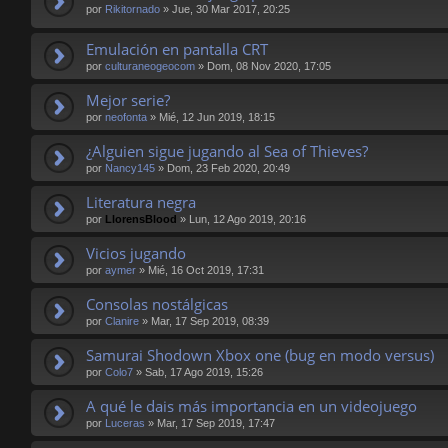
por
Rikitornado
»
Jue, 30 Mar 2017, 20:25
Emulación en pantalla CRT
por
culturaneogeocom
»
Dom, 08 Nov 2020, 17:05
Mejor serie?
por
neofonta
»
Mié, 12 Jun 2019, 18:15
¿Alguien sigue jugando al Sea of Thieves?
por
Nancy145
»
Dom, 23 Feb 2020, 20:49
Literatura negra
por
LlorensBlood
»
Lun, 12 Ago 2019, 20:16
Vicios jugando
por
aymer
»
Mié, 16 Oct 2019, 17:31
Consolas nostálgicas
por
Clanire
»
Mar, 17 Sep 2019, 08:39
Samurai Shodown Xbox one (bug en modo versus)
por
Colo7
»
Sab, 17 Ago 2019, 15:26
A qué le dais más importancia en un videojuego
por
Luceras
»
Mar, 17 Sep 2019, 17:47