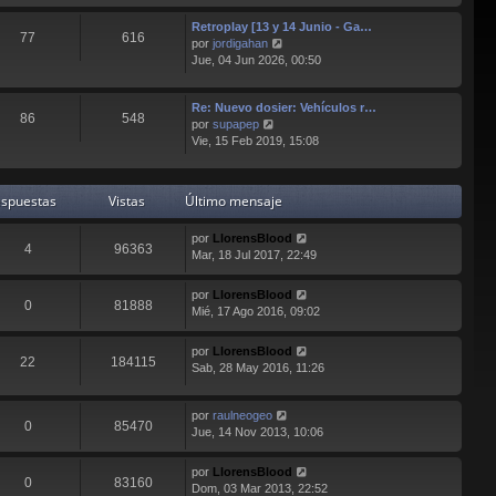
ú
o
Retroplay [13 y 14 Junio - Ga…
l
m
77
616
V
por
jordigahan
t
e
e
Jue, 04 Jun 2026, 00:50
i
n
r
m
s
ú
o
a
Re: Nuevo dosier: Vehículos r…
l
m
j
86
548
V
por
supapep
t
e
e
e
Vie, 15 Feb 2019, 15:08
i
n
r
m
s
ú
o
a
l
m
j
spuestas
Vistas
Último mensaje
t
e
e
i
n
por
LlorensBlood
m
s
4
96363
Mar, 18 Jul 2017, 22:49
o
a
m
j
e
e
por
LlorensBlood
0
81888
n
Mié, 17 Ago 2016, 09:02
s
a
por
LlorensBlood
j
22
184115
Sab, 28 May 2016, 11:26
e
por
raulneogeo
0
85470
Jue, 14 Nov 2013, 10:06
por
LlorensBlood
0
83160
Dom, 03 Mar 2013, 22:52