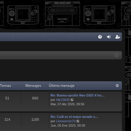
FA
de
eg
Q
nti
ist
fic
ra
ar
rs
se
e
Temas
Mensajes
Último mensaje
Re: Buena opción Neo GEO X ho…
51
660
V
por
hilir23630
e
Mar, 07 Abr 2026, 09:56
r
ú
Re: Cuál es el mejor arcade s…
l
114
1185
V
por
Lionwarrior70
t
e
Jue, 05 Ene 2023, 09:30
i
r
m