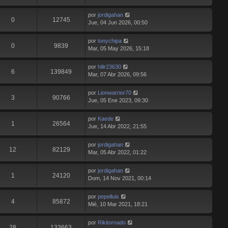
por
jordigahan
0
12745
Jue, 04 Jun 2026, 00:50
por
tonychipa
0
9839
Mar, 05 May 2026, 15:18
por
hilir23630
6
139849
Mar, 07 Abr 2026, 09:56
por
Lionwarrior70
3
90766
Jue, 05 Ene 2023, 09:30
por
Kaede
1
26564
Jue, 14 Abr 2022, 21:55
por
jordigahan
12
82129
Mar, 05 Abr 2022, 01:22
por
jordigahan
1
24120
Dom, 14 Nov 2021, 00:14
por
pepelluis
4
85872
Mié, 10 Mar 2021, 18:21
por
Rikitornado
28
133663