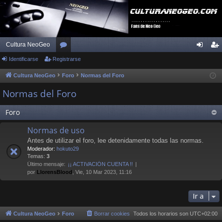
Cultura NeoGeo
Identificarse
Registrarse
or
de
eg
os
nti
ist
Cultura NeoGeo
Foro
Normas del Foro
fic
ra
Normas del Foro
ar
rs
Foro
se
e
Normas de uso
Antes de utilizar el foro, lee detenidamente todas las normas.
Moderador:
hokuto29
Temas:
3
Último mensaje:
¡¡ ACTIVACIÓN CUENTA !!
por
LlorensBlood
, Vie, 10 Mar 2023, 11:16
Ir a
Cultura NeoGeo
Foro
Borrar cookies
Todos los horarios son
UTC+02:00