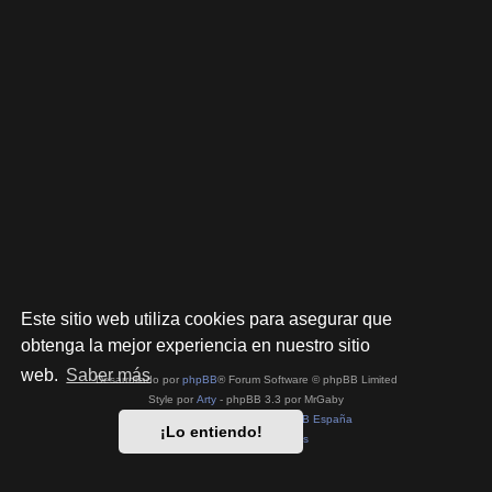
Este sitio web utiliza cookies para asegurar que
obtenga la mejor experiencia en nuestro sitio
web.
Saber más
Desarrollado por
phpBB
® Forum Software © phpBB Limited
Style por
Arty
- phpBB 3.3 por MrGaby
Traducción al español por
phpBB España
¡Lo entiendo!
Privacidad
|
Condiciones