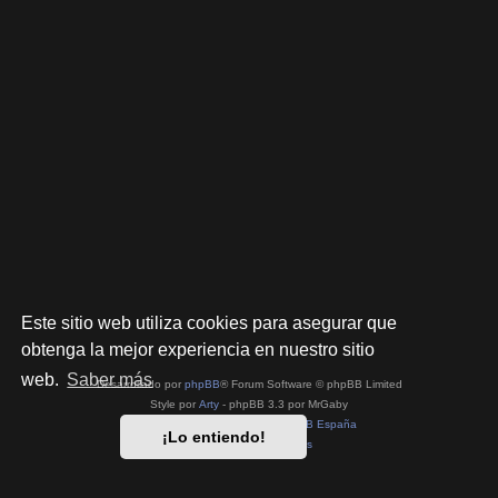
Este sitio web utiliza cookies para asegurar que
obtenga la mejor experiencia en nuestro sitio
web.
Saber más
Desarrollado por
phpBB
® Forum Software © phpBB Limited
Style por
Arty
- phpBB 3.3 por MrGaby
Traducción al español por
phpBB España
¡Lo entiendo!
Privacidad
|
Condiciones