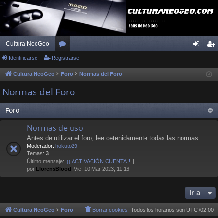
Cultura NeoGeo
Identificarse
Registrarse
or
de
eg
os
nti
ist
Cultura NeoGeo
Foro
Normas del Foro
fic
ra
Normas del Foro
ar
rs
Foro
se
e
Normas de uso
Antes de utilizar el foro, lee detenidamente todas las normas.
Moderador:
hokuto29
Temas:
3
Último mensaje:
¡¡ ACTIVACIÓN CUENTA !!
por
LlorensBlood
, Vie, 10 Mar 2023, 11:16
Ir a
Cultura NeoGeo
Foro
Borrar cookies
Todos los horarios son
UTC+02:00