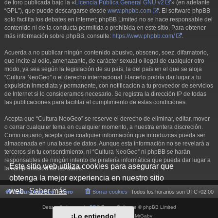
de foro publicada bajo la «
Licencia Pública General GNU v2
» (en adelante
“GPL”), que puede descargarse desde
www.phpbb.com
. El software phpBB
solo facilita los debates en Internet; phpBB Limited no se hace responsable del
contenido ni de la conducta permitida o prohibida en este sitio. Para obtener
más información sobre phpBB, consulte:
https://www.phpbb.com/
.
Acuerda a no publicar ningún contenido abusivo, obsceno, soez, difamatorio,
que incite al odio, amenazante, de carácter sexual o ilegal de cualquier otro
modo, ya sea según la legislación de su país, la del país en el que se aloja
“Cultura NeoGeo” o el derecho internacional. Hacerlo podría dar lugar a tu
expulsión inmediata y permanente, con notificación a tu proveedor de servicios
de Internet si lo consideramos necesario. Se registra la dirección IP de todas
las publicaciones para facilitar el cumplimiento de estas condiciones.
Acepta que “Cultura NeoGeo” se reserve el derecho de eliminar, editar, mover
o cerrar cualquier tema en cualquier momento, a nuestra entera discreción.
Como usuario, acepta que cualquier información que introduzcas pueda ser
almacenada en una base de datos. Aunque esta información no se revelará a
terceros sin tu consentimiento, ni “Cultura NeoGeo” ni phpBB se harán
responsables de ningún intento de piratería informática que pueda dar lugar a
Este sitio web utiliza cookies para asegurar que
la compromisión de los datos.
obtenga la mejor experiencia en nuestro sitio
web.
Saber más
Cultura NeoGeo
Foro
Borrar cookies
Todos los horarios son
UTC+02:00
Desarrollado por
phpBB
® Forum Software © phpBB Limited
¡Lo entiendo!
Style por
Arty
- phpBB 3.3 por MrGaby