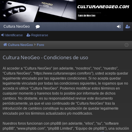
Cultura NeoGeo
Identificarse
Registrarse
or
de
eg
os
nti
ist
Cultura NeoGeo
Foro
fic
ra
Cultura NeoGeo - Condiciones de uso
ar
rs
Al acceder a “Cultura NeoGeo” (en adelante, “nosotros”, “nos”, “nuestro”,
se
e
“Cultura NeoGeo”, “https://www.culturaneogeo.com/foro”), usted acepta quedar
legalmente vinculado por las siguientes condiciones. Si no acepta quedar
legalmente vinculado por todas las condiciones siguientes, le rogamos que no
acceda ni utilice “Cultura NeoGeo”. Podemos modificar estos términos en
cualquier momento y haremos todo lo posible por informarle de dichos
cambios. No obstante, es su responsabilidad revisar este documento
periódicamente, ya que el uso continuado de “Cultura NeoGeo” tras la
introducción de cambios constituye su aceptación de quedar legalmente
vinculado por los términos actualizados y/o modificados.
Nuestros foros funcionan con phpBB (en adelante, “ellos”, “su”, “software
phpBB”, “www.phpbb.com”, “phpBB Limited”, “Equipo de phpBB”), una solución