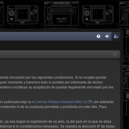
FA
de
eg
Q
nti
ist
fic
ra
ar
rs
lmente vinculado por las siguientes condiciones. Si no acepta quedar
se
e
quier momento y haremos todo lo posible por informarle de dichos
cambios constituye su aceptación de quedar legalmente vinculado por los
ro publicada bajo la «
Licencia Pública General GNU v2
» (en adelante
contenido ni de la conducta permitida o prohibida en este sitio. Para
, ya sea según la legislación de su país, la del país en el que se aloja
nternet si lo consideramos necesario. Se registra la dirección IP de todas