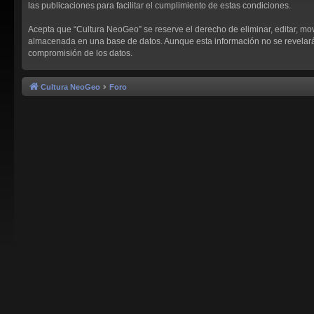
las publicaciones para facilitar el cumplimiento de estas condiciones.
Acepta que “Cultura NeoGeo” se reserve el derecho de eliminar, editar, mo
almacenada en una base de datos. Aunque esta información no se revelará a
compromisión de los datos.
Cultura NeoGeo
Foro