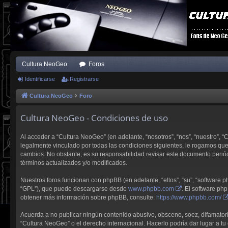
Cultura NeoGeo
Foros
Identificarse
Registrarse
Cultura NeoGeo
Foro
Cultura NeoGeo - Condiciones de uso
Al acceder a “Cultura NeoGeo” (en adelante, “nosotros”, “nos”, “nuestro”, 
legalmente vinculado por todas las condiciones siguientes, le rogamos qu
cambios. No obstante, es su responsabilidad revisar este documento perió
términos actualizados y/o modificados.
Nuestros foros funcionan con phpBB (en adelante, “ellos”, “su”, “software
“GPL”), que puede descargarse desde
www.phpbb.com
. El software ph
obtener más información sobre phpBB, consulte:
https://www.phpbb.com/
Acuerda a no publicar ningún contenido abusivo, obsceno, soez, difamatorio,
“Cultura NeoGeo” o el derecho internacional. Hacerlo podría dar lugar a tu 