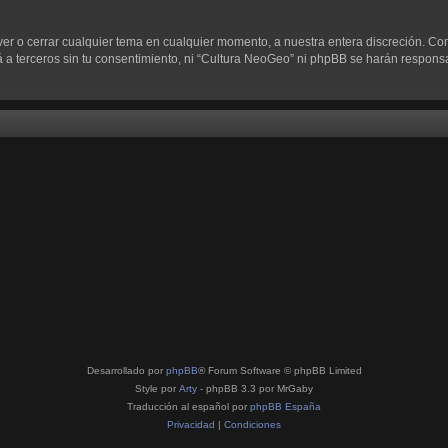
ver o cerrar cualquier tema en cualquier momento, a nuestra entera discreción. C
 terceros sin tu consentimiento, ni “Cultura NeoGeo” ni phpBB se harán responsab
Desarrollado por
phpBB
® Forum Software © phpBB Limited
Style por
Arty
- phpBB 3.3 por MrGaby
Traducción al español por
phpBB España
Privacidad
|
Condiciones