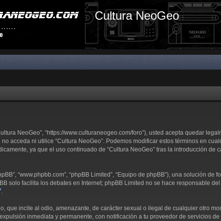
Cultura NeoGeo
“Cultura NeoGeo”, “https://www.culturaneogeo.com/foro”), usted acepta quedar lega
e no acceda ni utilice “Cultura NeoGeo”. Podemos modificar estos términos en cual
dicamente, ya que el uso continuado de “Cultura NeoGeo” tras la introducción de 
 phpBB”, “www.phpbb.com”, “phpBB Limited”, “Equipo de phpBB”), una solución de fo
pBB solo facilita los debates en Internet; phpBB Limited no se hace responsable del 
.
 que incite al odio, amenazante, de carácter sexual o ilegal de cualquier otro modo
expulsión inmediata y permanente, con notificación a tu proveedor de servicios de I