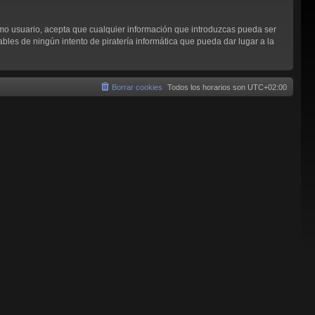
omo usuario, acepta que cualquier información que introduzcas pueda ser
les de ningún intento de piratería informática que pueda dar lugar a la
Borrar cookies
Todos los horarios son
UTC+02:00