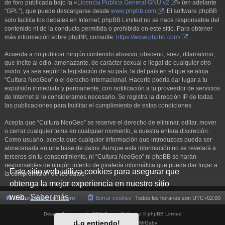
de foro publicada bajo la «
Licencia Pública General GNU v2
» (en adelante
“GPL”), que puede descargarse desde
www.phpbb.com
. El software phpBB
solo facilita los debates en Internet; phpBB Limited no se hace responsable del
contenido ni de la conducta permitida o prohibida en este sitio. Para obtener
más información sobre phpBB, consulte:
https://www.phpbb.com/
.
Acuerda a no publicar ningún contenido abusivo, obsceno, soez, difamatorio,
que incite al odio, amenazante, de carácter sexual o ilegal de cualquier otro
modo, ya sea según la legislación de su país, la del país en el que se aloja
“Cultura NeoGeo” o el derecho internacional. Hacerlo podría dar lugar a tu
expulsión inmediata y permanente, con notificación a tu proveedor de servicios
de Internet si lo consideramos necesario. Se registra la dirección IP de todas
las publicaciones para facilitar el cumplimiento de estas condiciones.
Acepta que “Cultura NeoGeo” se reserve el derecho de eliminar, editar, mover
o cerrar cualquier tema en cualquier momento, a nuestra entera discreción.
Como usuario, acepta que cualquier información que introduzcas pueda ser
almacenada en una base de datos. Aunque esta información no se revelará a
terceros sin tu consentimiento, ni “Cultura NeoGeo” ni phpBB se harán
responsables de ningún intento de piratería informática que pueda dar lugar a
Este sitio web utiliza cookies para asegurar que
la compromisión de los datos.
obtenga la mejor experiencia en nuestro sitio
web.
Saber más
Cultura NeoGeo
Foro
Borrar cookies
Todos los horarios son
UTC+02:00
Desarrollado por
phpBB
® Forum Software © phpBB Limited
¡Lo entiendo!
Style por
Arty
- phpBB 3.3 por MrGaby