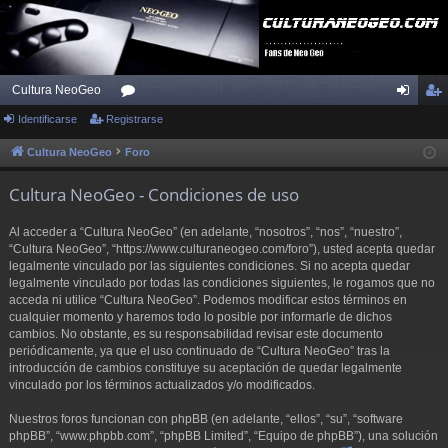
Cultura NeoGeo
Identificarse
Registrarse
or
de
eg
os
nti
ist
Cultura NeoGeo
Foro
fic
ra
Cultura NeoGeo - Condiciones de uso
ar
rs
Al acceder a “Cultura NeoGeo” (en adelante, “nosotros”, “nos”, “nuestro”,
se
e
“Cultura NeoGeo”, “https://www.culturaneogeo.com/foro”), usted acepta quedar
legalmente vinculado por las siguientes condiciones. Si no acepta quedar
legalmente vinculado por todas las condiciones siguientes, le rogamos que no
acceda ni utilice “Cultura NeoGeo”. Podemos modificar estos términos en
cualquier momento y haremos todo lo posible por informarle de dichos
cambios. No obstante, es su responsabilidad revisar este documento
periódicamente, ya que el uso continuado de “Cultura NeoGeo” tras la
introducción de cambios constituye su aceptación de quedar legalmente
vinculado por los términos actualizados y/o modificados.
Nuestros foros funcionan con phpBB (en adelante, “ellos”, “su”, “software
phpBB”, “www.phpbb.com”, “phpBB Limited”, “Equipo de phpBB”), una solución