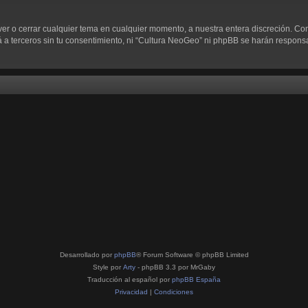
ver o cerrar cualquier tema en cualquier momento, a nuestra entera discreción. C
 terceros sin tu consentimiento, ni “Cultura NeoGeo” ni phpBB se harán responsab
Desarrollado por
phpBB
® Forum Software © phpBB Limited
Style por
Arty
- phpBB 3.3 por MrGaby
Traducción al español por
phpBB España
Privacidad
|
Condiciones