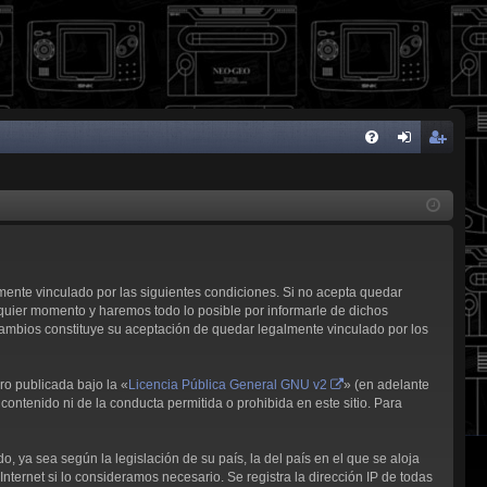
FA
de
eg
Q
nti
ist
fic
ra
ar
rs
lmente vinculado por las siguientes condiciones. Si no acepta quedar
se
e
quier momento y haremos todo lo posible por informarle de dichos
cambios constituye su aceptación de quedar legalmente vinculado por los
ro publicada bajo la «
Licencia Pública General GNU v2
» (en adelante
contenido ni de la conducta permitida o prohibida en este sitio. Para
, ya sea según la legislación de su país, la del país en el que se aloja
nternet si lo consideramos necesario. Se registra la dirección IP de todas