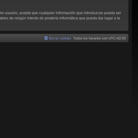
omo usuario, acepta que cualquier información que introduzcas pueda ser
les de ningún intento de piratería informática que pueda dar lugar a la
Borrar cookies
Todos los horarios son
UTC+02:00