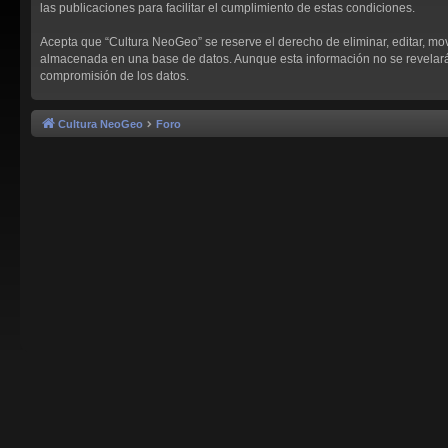
las publicaciones para facilitar el cumplimiento de estas condiciones.
Acepta que “Cultura NeoGeo” se reserve el derecho de eliminar, editar, mo
almacenada en una base de datos. Aunque esta información no se revelará a
compromisión de los datos.
Cultura NeoGeo
Foro