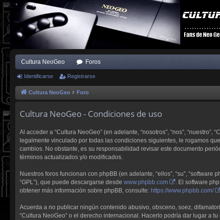
Cultura NeoGeo
Foros
Identificarse
Registrarse
Cultura NeoGeo
Foro
Cultura NeoGeo - Condiciones de uso
Al acceder a “Cultura NeoGeo” (en adelante, “nosotros”, “nos”, “nuestro”, 
legalmente vinculado por todas las condiciones siguientes, le rogamos qu
cambios. No obstante, es su responsabilidad revisar este documento perió
términos actualizados y/o modificados.
Nuestros foros funcionan con phpBB (en adelante, “ellos”, “su”, “software
“GPL”), que puede descargarse desde
www.phpbb.com
. El software ph
obtener más información sobre phpBB, consulte:
https://www.phpbb.com/
Acuerda a no publicar ningún contenido abusivo, obsceno, soez, difamatorio,
“Cultura NeoGeo” o el derecho internacional. Hacerlo podría dar lugar a tu 