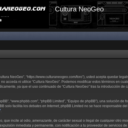
Cultura NeoGeo
“Cultura NeoGeo”, “https://www.culturaneogeo.com/foro”), usted acepta quedar lega
e no acceda ni utilice “Cultura NeoGeo”. Podemos modificar estos términos en cual
dicamente, ya que el uso continuado de “Cultura NeoGeo” tras la introducción de 
 phpBB”, “www.phpbb.com”, “phpBB Limited”, “Equipo de phpBB”), una solución de fo
pBB solo facilita los debates en Internet; phpBB Limited no se hace responsable del 
.
 que incite al odio, amenazante, de carácter sexual o ilegal de cualquier otro modo
expulsión inmediata y permanente, con notificación a tu proveedor de servicios de I