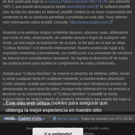
de foro publicada bajo la «
Licencia Pública General GNU v2
» (en adelante
“GPL”), que puede descargarse desde
www.phpbb.com
. El software phpBB
solo facilita los debates en Internet; phpBB Limited no se hace responsable del
contenido ni de la conducta permitida o prohibida en este sitio. Para obtener
más información sobre phpBB, consulte:
https://www.phpbb.com/
.
Acuerda a no publicar ningún contenido abusivo, obsceno, soez, difamatorio,
que incite al odio, amenazante, de carácter sexual o ilegal de cualquier otro
modo, ya sea según la legislación de su país, la del país en el que se aloja
“Cultura NeoGeo” o el derecho internacional. Hacerlo podría dar lugar a tu
expulsión inmediata y permanente, con notificación a tu proveedor de servicios
de Internet si lo consideramos necesario. Se registra la dirección IP de todas
las publicaciones para facilitar el cumplimiento de estas condiciones.
Acepta que “Cultura NeoGeo” se reserve el derecho de eliminar, editar, mover
o cerrar cualquier tema en cualquier momento, a nuestra entera discreción.
Como usuario, acepta que cualquier información que introduzcas pueda ser
almacenada en una base de datos. Aunque esta información no se revelará a
terceros sin tu consentimiento, ni “Cultura NeoGeo” ni phpBB se harán
responsables de ningún intento de piratería informática que pueda dar lugar a
Este sitio web utiliza cookies para asegurar que
la compromisión de los datos.
obtenga la mejor experiencia en nuestro sitio
web.
Saber más
Cultura NeoGeo
Foro
Borrar cookies
Todos los horarios son
UTC+02:00
Desarrollado por
phpBB
® Forum Software © phpBB Limited
¡Lo entiendo!
Style por
Arty
- phpBB 3.3 por MrGaby