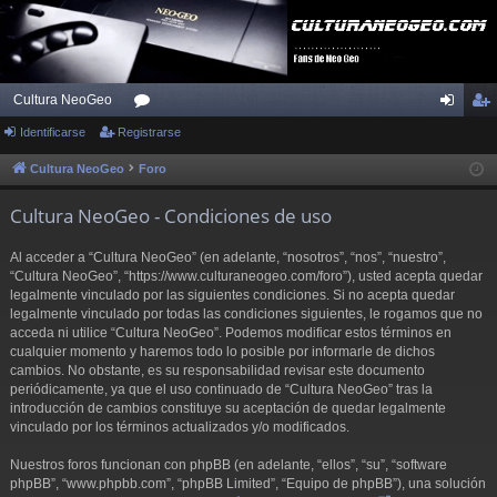
Cultura NeoGeo
Identificarse
Registrarse
or
de
eg
os
nti
ist
Cultura NeoGeo
Foro
fic
ra
Cultura NeoGeo - Condiciones de uso
ar
rs
Al acceder a “Cultura NeoGeo” (en adelante, “nosotros”, “nos”, “nuestro”,
se
e
“Cultura NeoGeo”, “https://www.culturaneogeo.com/foro”), usted acepta quedar
legalmente vinculado por las siguientes condiciones. Si no acepta quedar
legalmente vinculado por todas las condiciones siguientes, le rogamos que no
acceda ni utilice “Cultura NeoGeo”. Podemos modificar estos términos en
cualquier momento y haremos todo lo posible por informarle de dichos
cambios. No obstante, es su responsabilidad revisar este documento
periódicamente, ya que el uso continuado de “Cultura NeoGeo” tras la
introducción de cambios constituye su aceptación de quedar legalmente
vinculado por los términos actualizados y/o modificados.
Nuestros foros funcionan con phpBB (en adelante, “ellos”, “su”, “software
phpBB”, “www.phpbb.com”, “phpBB Limited”, “Equipo de phpBB”), una solución