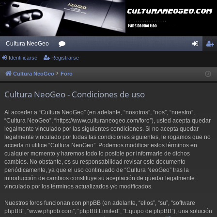
Cultura NeoGeo
Identificarse
Registrarse
or
de
eg
os
nti
ist
Cultura NeoGeo
Foro
fic
ra
Cultura NeoGeo - Condiciones de uso
ar
rs
Al acceder a “Cultura NeoGeo” (en adelante, “nosotros”, “nos”, “nuestro”,
se
e
“Cultura NeoGeo”, “https://www.culturaneogeo.com/foro”), usted acepta quedar
legalmente vinculado por las siguientes condiciones. Si no acepta quedar
legalmente vinculado por todas las condiciones siguientes, le rogamos que no
acceda ni utilice “Cultura NeoGeo”. Podemos modificar estos términos en
cualquier momento y haremos todo lo posible por informarle de dichos
cambios. No obstante, es su responsabilidad revisar este documento
periódicamente, ya que el uso continuado de “Cultura NeoGeo” tras la
introducción de cambios constituye su aceptación de quedar legalmente
vinculado por los términos actualizados y/o modificados.
Nuestros foros funcionan con phpBB (en adelante, “ellos”, “su”, “software
phpBB”, “www.phpbb.com”, “phpBB Limited”, “Equipo de phpBB”), una solución