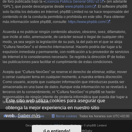
de foro publicada bajo la «
Licencia Pública General GNU v2
» (en adelante
“GPL”), que puede descargarse desde
www.phpbb.com
. El software phpBB
solo facilita los debates en Internet; phpBB Limited no se hace responsable del
contenido ni de la conducta permitida o prohibida en este sitio. Para obtener
más información sobre phpBB, consulte:
https://www.phpbb.com/
.
Acuerda a no publicar ningún contenido abusivo, obsceno, soez, difamatorio,
que incite al odio, amenazante, de carácter sexual o ilegal de cualquier otro
modo, ya sea según la legislación de su país, la del país en el que se aloja
“Cultura NeoGeo” o el derecho internacional. Hacerlo podría dar lugar a tu
expulsión inmediata y permanente, con notificación a tu proveedor de servicios
de Internet si lo consideramos necesario. Se registra la dirección IP de todas
las publicaciones para facilitar el cumplimiento de estas condiciones.
Acepta que “Cultura NeoGeo” se reserve el derecho de eliminar, editar, mover
o cerrar cualquier tema en cualquier momento, a nuestra entera discreción.
Como usuario, acepta que cualquier información que introduzcas pueda ser
almacenada en una base de datos. Aunque esta información no se revelará a
terceros sin tu consentimiento, ni “Cultura NeoGeo” ni phpBB se harán
responsables de ningún intento de piratería informática que pueda dar lugar a
Este sitio web utiliza cookies para asegurar que
la compromisión de los datos.
obtenga la mejor experiencia en nuestro sitio
web.
Saber más
Cultura NeoGeo
Foro
Borrar cookies
Todos los horarios son
UTC+02:00
Desarrollado por
phpBB
® Forum Software © phpBB Limited
¡Lo entiendo!
Style por
Arty
- phpBB 3.3 por MrGaby