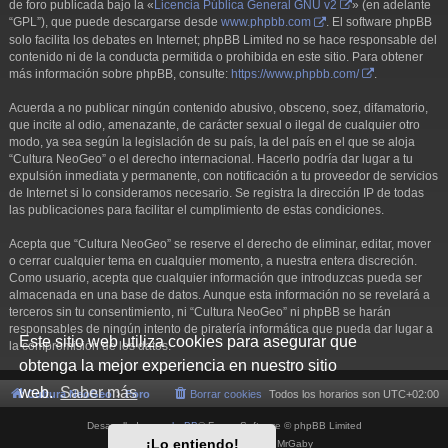
de foro publicada bajo la «
Licencia Pública General GNU v2
» (en adelante
“GPL”), que puede descargarse desde
www.phpbb.com
. El software phpBB
solo facilita los debates en Internet; phpBB Limited no se hace responsable del
contenido ni de la conducta permitida o prohibida en este sitio. Para obtener
más información sobre phpBB, consulte:
https://www.phpbb.com/
.
Acuerda a no publicar ningún contenido abusivo, obsceno, soez, difamatorio,
que incite al odio, amenazante, de carácter sexual o ilegal de cualquier otro
modo, ya sea según la legislación de su país, la del país en el que se aloja
“Cultura NeoGeo” o el derecho internacional. Hacerlo podría dar lugar a tu
expulsión inmediata y permanente, con notificación a tu proveedor de servicios
de Internet si lo consideramos necesario. Se registra la dirección IP de todas
las publicaciones para facilitar el cumplimiento de estas condiciones.
Acepta que “Cultura NeoGeo” se reserve el derecho de eliminar, editar, mover
o cerrar cualquier tema en cualquier momento, a nuestra entera discreción.
Como usuario, acepta que cualquier información que introduzcas pueda ser
almacenada en una base de datos. Aunque esta información no se revelará a
terceros sin tu consentimiento, ni “Cultura NeoGeo” ni phpBB se harán
responsables de ningún intento de piratería informática que pueda dar lugar a
Este sitio web utiliza cookies para asegurar que
la compromisión de los datos.
obtenga la mejor experiencia en nuestro sitio
web.
Saber más
Cultura NeoGeo
Foro
Borrar cookies
Todos los horarios son
UTC+02:00
Desarrollado por
phpBB
® Forum Software © phpBB Limited
¡Lo entiendo!
Style por
Arty
- phpBB 3.3 por MrGaby