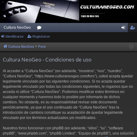
Cultura NeoGeo
Identificarse
Registrarse
or
de
eg
os
nti
ist
Cultura NeoGeo
Foro
fic
ra
Cultura NeoGeo - Condiciones de uso
ar
rs
Al acceder a “Cultura NeoGeo” (en adelante, “nosotros”, “nos”, “nuestro”,
se
e
“Cultura NeoGeo”, “https://www.culturaneogeo.com/foro”), usted acepta quedar
legalmente vinculado por las siguientes condiciones. Si no acepta quedar
legalmente vinculado por todas las condiciones siguientes, le rogamos que no
acceda ni utilice “Cultura NeoGeo”. Podemos modificar estos términos en
cualquier momento y haremos todo lo posible por informarle de dichos
cambios. No obstante, es su responsabilidad revisar este documento
periódicamente, ya que el uso continuado de “Cultura NeoGeo” tras la
introducción de cambios constituye su aceptación de quedar legalmente
vinculado por los términos actualizados y/o modificados.
Nuestros foros funcionan con phpBB (en adelante, “ellos”, “su”, “software
phpBB”, “www.phpbb.com”, “phpBB Limited”, “Equipo de phpBB”), una solución