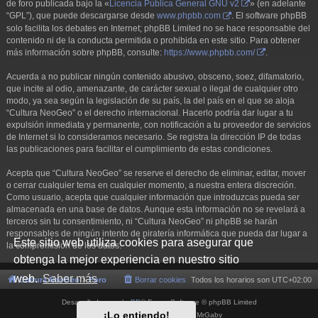
de foro publicada bajo la «
Licencia Pública General GNU v2
» (en adelante
“GPL”), que puede descargarse desde
www.phpbb.com
. El software phpBB
solo facilita los debates en Internet; phpBB Limited no se hace responsable del
contenido ni de la conducta permitida o prohibida en este sitio. Para obtener
más información sobre phpBB, consulte:
https://www.phpbb.com/
.
Acuerda a no publicar ningún contenido abusivo, obsceno, soez, difamatorio,
que incite al odio, amenazante, de carácter sexual o ilegal de cualquier otro
modo, ya sea según la legislación de su país, la del país en el que se aloja
“Cultura NeoGeo” o el derecho internacional. Hacerlo podría dar lugar a tu
expulsión inmediata y permanente, con notificación a tu proveedor de servicios
de Internet si lo consideramos necesario. Se registra la dirección IP de todas
las publicaciones para facilitar el cumplimiento de estas condiciones.
Acepta que “Cultura NeoGeo” se reserve el derecho de eliminar, editar, mover
o cerrar cualquier tema en cualquier momento, a nuestra entera discreción.
Como usuario, acepta que cualquier información que introduzcas pueda ser
almacenada en una base de datos. Aunque esta información no se revelará a
terceros sin tu consentimiento, ni “Cultura NeoGeo” ni phpBB se harán
responsables de ningún intento de piratería informática que pueda dar lugar a
Este sitio web utiliza cookies para asegurar que
la compromisión de los datos.
obtenga la mejor experiencia en nuestro sitio
web.
Saber más
Cultura NeoGeo
Foro
Borrar cookies
Todos los horarios son
UTC+02:00
Desarrollado por
phpBB
® Forum Software © phpBB Limited
¡Lo entiendo!
Style por
Arty
- phpBB 3.3 por MrGaby