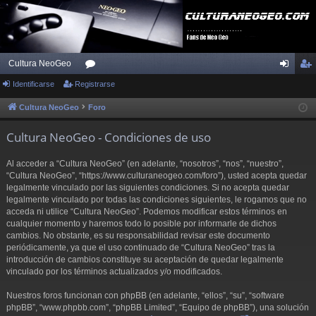
Cultura NeoGeo
Identificarse
Registrarse
or
de
eg
os
nti
ist
Cultura NeoGeo
Foro
fic
ra
Cultura NeoGeo - Condiciones de uso
ar
rs
Al acceder a “Cultura NeoGeo” (en adelante, “nosotros”, “nos”, “nuestro”,
se
e
“Cultura NeoGeo”, “https://www.culturaneogeo.com/foro”), usted acepta quedar
legalmente vinculado por las siguientes condiciones. Si no acepta quedar
legalmente vinculado por todas las condiciones siguientes, le rogamos que no
acceda ni utilice “Cultura NeoGeo”. Podemos modificar estos términos en
cualquier momento y haremos todo lo posible por informarle de dichos
cambios. No obstante, es su responsabilidad revisar este documento
periódicamente, ya que el uso continuado de “Cultura NeoGeo” tras la
introducción de cambios constituye su aceptación de quedar legalmente
vinculado por los términos actualizados y/o modificados.
Nuestros foros funcionan con phpBB (en adelante, “ellos”, “su”, “software
phpBB”, “www.phpbb.com”, “phpBB Limited”, “Equipo de phpBB”), una solución