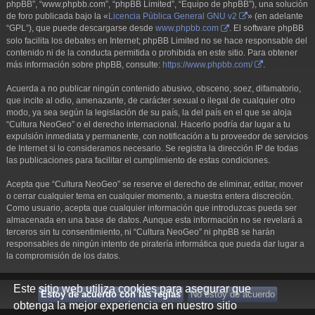
phpBB”, “www.phpbb.com”, “phpBB Limited”, “Equipo de phpBB”), una solución
de foro publicada bajo la «
Licencia Pública General GNU v2
» (en adelante
“GPL”), que puede descargarse desde
www.phpbb.com
. El software phpBB
solo facilita los debates en Internet; phpBB Limited no se hace responsable del
contenido ni de la conducta permitida o prohibida en este sitio. Para obtener
más información sobre phpBB, consulte:
https://www.phpbb.com/
.
Acuerda a no publicar ningún contenido abusivo, obsceno, soez, difamatorio,
que incite al odio, amenazante, de carácter sexual o ilegal de cualquier otro
modo, ya sea según la legislación de su país, la del país en el que se aloja
“Cultura NeoGeo” o el derecho internacional. Hacerlo podría dar lugar a tu
expulsión inmediata y permanente, con notificación a tu proveedor de servicios
de Internet si lo consideramos necesario. Se registra la dirección IP de todas
las publicaciones para facilitar el cumplimiento de estas condiciones.
Acepta que “Cultura NeoGeo” se reserve el derecho de eliminar, editar, mover
o cerrar cualquier tema en cualquier momento, a nuestra entera discreción.
Como usuario, acepta que cualquier información que introduzcas pueda ser
almacenada en una base de datos. Aunque esta información no se revelará a
terceros sin tu consentimiento, ni “Cultura NeoGeo” ni phpBB se harán
responsables de ningún intento de piratería informática que pueda dar lugar a
la compromisión de los datos.
Este sitio web utiliza cookies para asegurar que
obtenga la mejor experiencia en nuestro sitio