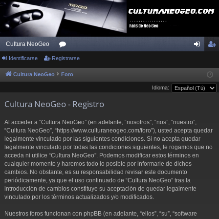
Cultura NeoGeo
Identificarse
Registrarse
or
de
eg
os
nti
ist
Cultura NeoGeo
Foro
Idioma:
fic
ra
Cultura NeoGeo - Registro
ar
rs
se
e
Al acceder a “Cultura NeoGeo” (en adelante, “nosotros”, “nos”, “nuestro”,
“Cultura NeoGeo”, “https://www.culturaneogeo.com/foro”), usted acepta quedar
legalmente vinculado por las siguientes condiciones. Si no acepta quedar
legalmente vinculado por todas las condiciones siguientes, le rogamos que no
acceda ni utilice “Cultura NeoGeo”. Podemos modificar estos términos en
cualquier momento y haremos todo lo posible por informarle de dichos
cambios. No obstante, es su responsabilidad revisar este documento
periódicamente, ya que el uso continuado de “Cultura NeoGeo” tras la
introducción de cambios constituye su aceptación de quedar legalmente
vinculado por los términos actualizados y/o modificados.
Nuestros foros funcionan con phpBB (en adelante, “ellos”, “su”, “software