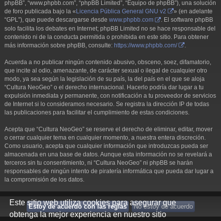
phpBB”, “www.phpbb.com”, “phpBB Limited”, “Equipo de phpBB”), una solución
de foro publicada bajo la «
Licencia Pública General GNU v2
» (en adelante
“GPL”), que puede descargarse desde
www.phpbb.com
. El software phpBB
solo facilita los debates en Internet; phpBB Limited no se hace responsable del
contenido ni de la conducta permitida o prohibida en este sitio. Para obtener
más información sobre phpBB, consulte:
https://www.phpbb.com/
.
Acuerda a no publicar ningún contenido abusivo, obsceno, soez, difamatorio,
que incite al odio, amenazante, de carácter sexual o ilegal de cualquier otro
modo, ya sea según la legislación de su país, la del país en el que se aloja
“Cultura NeoGeo” o el derecho internacional. Hacerlo podría dar lugar a tu
expulsión inmediata y permanente, con notificación a tu proveedor de servicios
de Internet si lo consideramos necesario. Se registra la dirección IP de todas
las publicaciones para facilitar el cumplimiento de estas condiciones.
Acepta que “Cultura NeoGeo” se reserve el derecho de eliminar, editar, mover
o cerrar cualquier tema en cualquier momento, a nuestra entera discreción.
Como usuario, acepta que cualquier información que introduzcas pueda ser
almacenada en una base de datos. Aunque esta información no se revelará a
terceros sin tu consentimiento, ni “Cultura NeoGeo” ni phpBB se harán
responsables de ningún intento de piratería informática que pueda dar lugar a
la compromisión de los datos.
Este sitio web utiliza cookies para asegurar que
obtenga la mejor experiencia en nuestro sitio