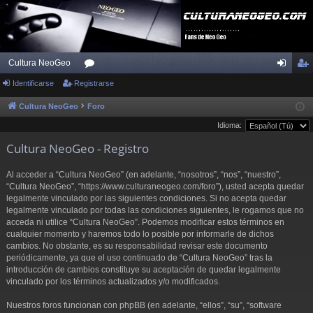
Cultura NeoGeo
Identificarse
Registrarse
or
de
eg
os
nti
ist
Cultura NeoGeo
Foro
Idioma:
fic
ra
Cultura NeoGeo - Registro
ar
rs
se
e
Al acceder a “Cultura NeoGeo” (en adelante, “nosotros”, “nos”, “nuestro”,
“Cultura NeoGeo”, “https://www.culturaneogeo.com/foro”), usted acepta quedar
legalmente vinculado por las siguientes condiciones. Si no acepta quedar
legalmente vinculado por todas las condiciones siguientes, le rogamos que no
acceda ni utilice “Cultura NeoGeo”. Podemos modificar estos términos en
cualquier momento y haremos todo lo posible por informarle de dichos
cambios. No obstante, es su responsabilidad revisar este documento
periódicamente, ya que el uso continuado de “Cultura NeoGeo” tras la
introducción de cambios constituye su aceptación de quedar legalmente
vinculado por los términos actualizados y/o modificados.
Nuestros foros funcionan con phpBB (en adelante, “ellos”, “su”, “software