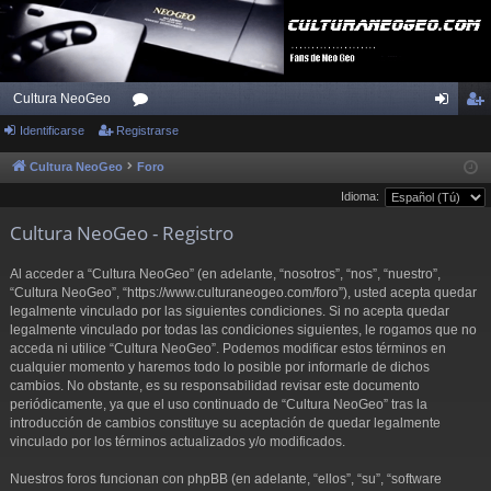
Cultura NeoGeo
Identificarse
Registrarse
or
de
eg
os
nti
ist
Cultura NeoGeo
Foro
Idioma:
fic
ra
Cultura NeoGeo - Registro
ar
rs
se
e
Al acceder a “Cultura NeoGeo” (en adelante, “nosotros”, “nos”, “nuestro”,
“Cultura NeoGeo”, “https://www.culturaneogeo.com/foro”), usted acepta quedar
legalmente vinculado por las siguientes condiciones. Si no acepta quedar
legalmente vinculado por todas las condiciones siguientes, le rogamos que no
acceda ni utilice “Cultura NeoGeo”. Podemos modificar estos términos en
cualquier momento y haremos todo lo posible por informarle de dichos
cambios. No obstante, es su responsabilidad revisar este documento
periódicamente, ya que el uso continuado de “Cultura NeoGeo” tras la
introducción de cambios constituye su aceptación de quedar legalmente
vinculado por los términos actualizados y/o modificados.
Nuestros foros funcionan con phpBB (en adelante, “ellos”, “su”, “software