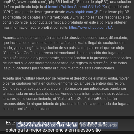
phpBB”, “www.phpbb.com”, “phpBB Limited”, “Equipo de phpBB”), una solución
de foro publicada bajo la «
Licencia Pública General GNU v2
» (en adelante
“GPL”), que puede descargarse desde
www.phpbb.com
. El software phpBB
solo facilita los debates en Internet; phpBB Limited no se hace responsable del
contenido ni de la conducta permitida o prohibida en este sitio. Para obtener
más información sobre phpBB, consulte:
https://www.phpbb.com/
.
Acuerda a no publicar ningún contenido abusivo, obsceno, soez, difamatorio,
que incite al odio, amenazante, de carácter sexual o ilegal de cualquier otro
modo, ya sea según la legislación de su país, la del país en el que se aloja
“Cultura NeoGeo” o el derecho internacional. Hacerlo podría dar lugar a tu
expulsión inmediata y permanente, con notificación a tu proveedor de servicios
de Internet si lo consideramos necesario. Se registra la dirección IP de todas
las publicaciones para facilitar el cumplimiento de estas condiciones.
Acepta que “Cultura NeoGeo” se reserve el derecho de eliminar, editar, mover
o cerrar cualquier tema en cualquier momento, a nuestra entera discreción.
Como usuario, acepta que cualquier información que introduzcas pueda ser
almacenada en una base de datos. Aunque esta información no se revelará a
terceros sin tu consentimiento, ni “Cultura NeoGeo” ni phpBB se harán
responsables de ningún intento de piratería informática que pueda dar lugar a
la compromisión de los datos.
Este sitio web utiliza cookies para asegurar que
obtenga la mejor experiencia en nuestro sitio