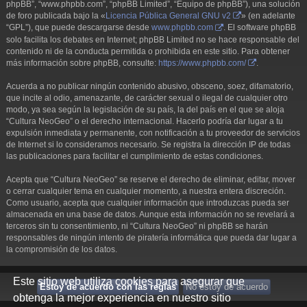
phpBB”, “www.phpbb.com”, “phpBB Limited”, “Equipo de phpBB”), una solución
de foro publicada bajo la «
Licencia Pública General GNU v2
» (en adelante
“GPL”), que puede descargarse desde
www.phpbb.com
. El software phpBB
solo facilita los debates en Internet; phpBB Limited no se hace responsable del
contenido ni de la conducta permitida o prohibida en este sitio. Para obtener
más información sobre phpBB, consulte:
https://www.phpbb.com/
.
Acuerda a no publicar ningún contenido abusivo, obsceno, soez, difamatorio,
que incite al odio, amenazante, de carácter sexual o ilegal de cualquier otro
modo, ya sea según la legislación de su país, la del país en el que se aloja
“Cultura NeoGeo” o el derecho internacional. Hacerlo podría dar lugar a tu
expulsión inmediata y permanente, con notificación a tu proveedor de servicios
de Internet si lo consideramos necesario. Se registra la dirección IP de todas
las publicaciones para facilitar el cumplimiento de estas condiciones.
Acepta que “Cultura NeoGeo” se reserve el derecho de eliminar, editar, mover
o cerrar cualquier tema en cualquier momento, a nuestra entera discreción.
Como usuario, acepta que cualquier información que introduzcas pueda ser
almacenada en una base de datos. Aunque esta información no se revelará a
terceros sin tu consentimiento, ni “Cultura NeoGeo” ni phpBB se harán
responsables de ningún intento de piratería informática que pueda dar lugar a
la compromisión de los datos.
Este sitio web utiliza cookies para asegurar que
obtenga la mejor experiencia en nuestro sitio