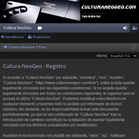
Cultura NeoGeo
Identificarse
Registrarse
or
de
eg
os
nti
ist
Cultura NeoGeo
Foro
Idioma:
fic
ra
Cultura NeoGeo - Registro
ar
rs
se
e
Al acceder a “Cultura NeoGeo” (en adelante, “nosotros”, “nos”, “nuestro”,
“Cultura NeoGeo”, “https://www.culturaneogeo.com/foro”), usted acepta quedar
legalmente vinculado por las siguientes condiciones. Si no acepta quedar
legalmente vinculado por todas las condiciones siguientes, le rogamos que no
acceda ni utilice “Cultura NeoGeo”. Podemos modificar estos términos en
cualquier momento y haremos todo lo posible por informarle de dichos
cambios. No obstante, es su responsabilidad revisar este documento
periódicamente, ya que el uso continuado de “Cultura NeoGeo” tras la
introducción de cambios constituye su aceptación de quedar legalmente
vinculado por los términos actualizados y/o modificados.
Nuestros foros funcionan con phpBB (en adelante, “ellos”, “su”, “software