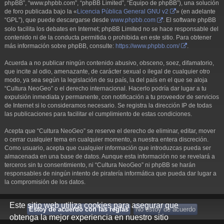
phpBB”, “www.phpbb.com”, “phpBB Limited”, “Equipo de phpBB”), una solución
de foro publicada bajo la «
Licencia Pública General GNU v2
» (en adelante
“GPL”), que puede descargarse desde
www.phpbb.com
. El software phpBB
solo facilita los debates en Internet; phpBB Limited no se hace responsable del
contenido ni de la conducta permitida o prohibida en este sitio. Para obtener
más información sobre phpBB, consulte:
https://www.phpbb.com/
.
Acuerda a no publicar ningún contenido abusivo, obsceno, soez, difamatorio,
que incite al odio, amenazante, de carácter sexual o ilegal de cualquier otro
modo, ya sea según la legislación de su país, la del país en el que se aloja
“Cultura NeoGeo” o el derecho internacional. Hacerlo podría dar lugar a tu
expulsión inmediata y permanente, con notificación a tu proveedor de servicios
de Internet si lo consideramos necesario. Se registra la dirección IP de todas
las publicaciones para facilitar el cumplimiento de estas condiciones.
Acepta que “Cultura NeoGeo” se reserve el derecho de eliminar, editar, mover
o cerrar cualquier tema en cualquier momento, a nuestra entera discreción.
Como usuario, acepta que cualquier información que introduzcas pueda ser
almacenada en una base de datos. Aunque esta información no se revelará a
terceros sin tu consentimiento, ni “Cultura NeoGeo” ni phpBB se harán
responsables de ningún intento de piratería informática que pueda dar lugar a
la compromisión de los datos.
Este sitio web utiliza cookies para asegurar que
obtenga la mejor experiencia en nuestro sitio