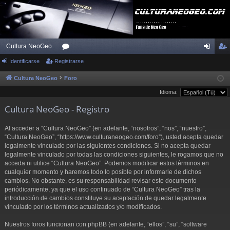
Cultura NeoGeo
Identificarse
Registrarse
or
de
eg
os
nti
ist
Cultura NeoGeo
Foro
Idioma:
fic
ra
Cultura NeoGeo - Registro
ar
rs
se
e
Al acceder a “Cultura NeoGeo” (en adelante, “nosotros”, “nos”, “nuestro”,
“Cultura NeoGeo”, “https://www.culturaneogeo.com/foro”), usted acepta quedar
legalmente vinculado por las siguientes condiciones. Si no acepta quedar
legalmente vinculado por todas las condiciones siguientes, le rogamos que no
acceda ni utilice “Cultura NeoGeo”. Podemos modificar estos términos en
cualquier momento y haremos todo lo posible por informarle de dichos
cambios. No obstante, es su responsabilidad revisar este documento
periódicamente, ya que el uso continuado de “Cultura NeoGeo” tras la
introducción de cambios constituye su aceptación de quedar legalmente
vinculado por los términos actualizados y/o modificados.
Nuestros foros funcionan con phpBB (en adelante, “ellos”, “su”, “software