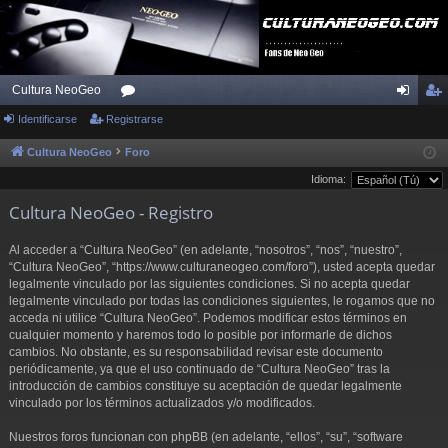
Cultura NeoGeo
Identificarse
Registrarse
or
de
eg
os
nti
ist
Cultura NeoGeo
Foro
Idioma:
fic
ra
Cultura NeoGeo - Registro
ar
rs
se
e
Al acceder a “Cultura NeoGeo” (en adelante, “nosotros”, “nos”, “nuestro”,
“Cultura NeoGeo”, “https://www.culturaneogeo.com/foro”), usted acepta quedar
legalmente vinculado por las siguientes condiciones. Si no acepta quedar
legalmente vinculado por todas las condiciones siguientes, le rogamos que no
acceda ni utilice “Cultura NeoGeo”. Podemos modificar estos términos en
cualquier momento y haremos todo lo posible por informarle de dichos
cambios. No obstante, es su responsabilidad revisar este documento
periódicamente, ya que el uso continuado de “Cultura NeoGeo” tras la
introducción de cambios constituye su aceptación de quedar legalmente
vinculado por los términos actualizados y/o modificados.
Nuestros foros funcionan con phpBB (en adelante, “ellos”, “su”, “software