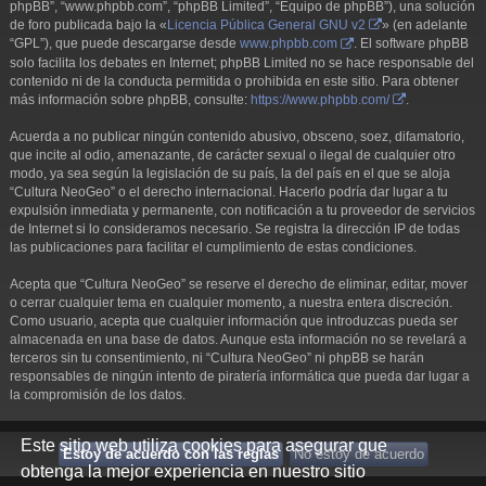
phpBB”, “www.phpbb.com”, “phpBB Limited”, “Equipo de phpBB”), una solución
de foro publicada bajo la «
Licencia Pública General GNU v2
» (en adelante
“GPL”), que puede descargarse desde
www.phpbb.com
. El software phpBB
solo facilita los debates en Internet; phpBB Limited no se hace responsable del
contenido ni de la conducta permitida o prohibida en este sitio. Para obtener
más información sobre phpBB, consulte:
https://www.phpbb.com/
.
Acuerda a no publicar ningún contenido abusivo, obsceno, soez, difamatorio,
que incite al odio, amenazante, de carácter sexual o ilegal de cualquier otro
modo, ya sea según la legislación de su país, la del país en el que se aloja
“Cultura NeoGeo” o el derecho internacional. Hacerlo podría dar lugar a tu
expulsión inmediata y permanente, con notificación a tu proveedor de servicios
de Internet si lo consideramos necesario. Se registra la dirección IP de todas
las publicaciones para facilitar el cumplimiento de estas condiciones.
Acepta que “Cultura NeoGeo” se reserve el derecho de eliminar, editar, mover
o cerrar cualquier tema en cualquier momento, a nuestra entera discreción.
Como usuario, acepta que cualquier información que introduzcas pueda ser
almacenada en una base de datos. Aunque esta información no se revelará a
terceros sin tu consentimiento, ni “Cultura NeoGeo” ni phpBB se harán
responsables de ningún intento de piratería informática que pueda dar lugar a
la compromisión de los datos.
Este sitio web utiliza cookies para asegurar que
obtenga la mejor experiencia en nuestro sitio