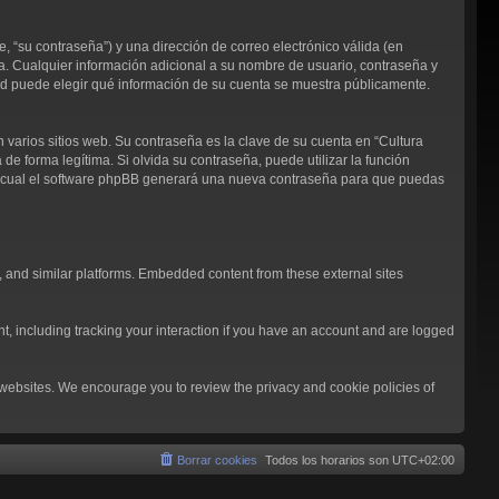
 “su contraseña”) y una dirección de correo electrónico válida (en
ja. Cualquier información adicional a su nombre de usuario, contraseña y
sted puede elegir qué información de su cuenta se muestra públicamente.
arios sitios web. Su contraseña es la clave de su cuenta en “Cultura
 forma legítima. Si olvida su contraseña, puede utilizar la función
 lo cual el software phpBB generará una nueva contraseña para que puedas
, and similar platforms. Embedded content from these external sites
t, including tracking your interaction if you have an account and are logged
l websites. We encourage you to review the privacy and cookie policies of
Borrar cookies
Todos los horarios son
UTC+02:00