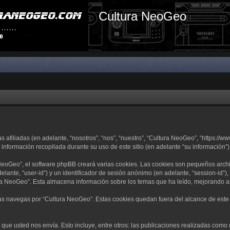
Cultura NeoGeo
filiadas (en adelante, “nosotros”, “nos”, “nuestro”, “Cultura NeoGeo”, “https://ww
nformación recopilada durante su uso de este sitio (en adelante “su información”)
eoGeo”, el software phpBB creará varias cookies. Las cookies son pequeños arch
delante, “user-id”) y un identificador de sesión anónimo (en adelante, “session-i
a NeoGeo”. Esta almacena información sobre los temas que ha leído, mejorando as
 navegas por “Cultura NeoGeo”. Estas cookies quedan fuera del alcance de este d
ue usted nos envía. Esto incluye, entre otros: las publicaciones realizadas como 