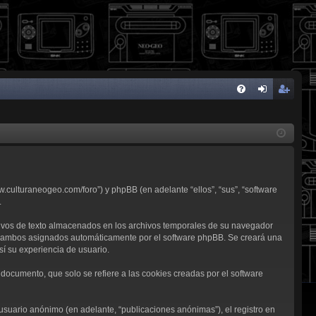
FA
de
eg
Q
nti
ist
fic
ra
ar
rs
w.culturaneogeo.com/foro”) y phpBB (en adelante “ellos”, “sus”, “software
se
e
.
ivos de texto almacenados en los archivos temporales de su navegador
d”), ambos asignados automáticamente por el software phpBB. Se creará una
í su experiencia de usuario.
ocumento, que solo se refiere a las cookies creadas por el software
usuario anónimo (en adelante, “publicaciones anónimas”), el registro en