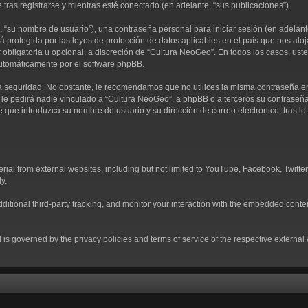
 tras registrarse y mientras esté conectado (en adelante, “sus publicaciones”).
“su nombre de usuario”), una contraseña personal para iniciar sesión (en adelante,
á protegida por las leyes de protección de datos aplicables en el país que nos alo
ser obligatoria u opcional, a discreción de “Cultura NeoGeo”. En todos los casos, u
automáticamente por el software phpBB.
 seguridad. No obstante, le recomendamos que no utilices la misma contraseña en v
 pedirá nadie vinculado a “Cultura NeoGeo”, a phpBB o a terceros su contraseña de
e que introduzca su nombre de usuario y su dirección de correo electrónico, tras
al from external websites, including but not limited to YouTube, Facebook, Twitter
y.
tional third-party tracking, and monitor your interaction with the embedded conten
d is governed by the privacy policies and terms of service of the respective externa