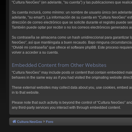
“Cultura NeoGeo” (en adelante, “su cuenta”) y las publicaciones que realice
Su cuenta incluirá, como mínimo: un nombre de usuario único (en adelante, 
adelante, “su email”). La información de su cuenta en “Cultura NeoGeo” est
dirección de correo electrónico que se solicite durante el registro puede 
También puede optar por recibir o no los correos electrónicos generados 
Su contraseña se almacena como un hash unidireccional para garantizar la
NeoGeo”, así que manténgala a buen recaudo. Bajo ninguna circunstancia le
“Olvidé mi contraseña” que ofrece el software phpBB. Este proceso requier
volver a acceder a su cuenta.
Embedded Content from Other Websites
“Cultura NeoGeo” may include posts or content that contain embedded materi
behaves in the same way as if you had visited the originating website directl
These external websites may collect data about you, use cookies, embed addi
in to that website.
Please note that such activity is beyond the control of “Cultura NeoGeo” an
any third-party services you interact with through embedded content.
Cultura NeoGeo
Foro