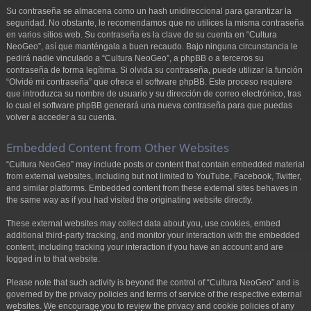
Su contraseña se almacena como un hash unidireccional para garantizar la
seguridad. No obstante, le recomendamos que no utilices la misma contraseña
en varios sitios web. Su contraseña es la clave de su cuenta en “Cultura
NeoGeo”, así que manténgala a buen recaudo. Bajo ninguna circunstancia le
pedirá nadie vinculado a “Cultura NeoGeo”, a phpBB o a terceros su
contraseña de forma legítima. Si olvida su contraseña, puede utilizar la función
“Olvidé mi contraseña” que ofrece el software phpBB. Este proceso requiere
que introduzca su nombre de usuario y su dirección de correo electrónico, tras
lo cual el software phpBB generará una nueva contraseña para que puedas
volver a acceder a su cuenta.
Embedded Content from Other Websites
“Cultura NeoGeo” may include posts or content that contain embedded material
from external websites, including but not limited to YouTube, Facebook, Twitter,
and similar platforms. Embedded content from these external sites behaves in
the same way as if you had visited the originating website directly.
These external websites may collect data about you, use cookies, embed
additional third-party tracking, and monitor your interaction with the embedded
content, including tracking your interaction if you have an account and are
logged in to that website.
Please note that such activity is beyond the control of “Cultura NeoGeo” and is
governed by the privacy policies and terms of service of the respective external
websites. We encourage you to review the privacy and cookie policies of any