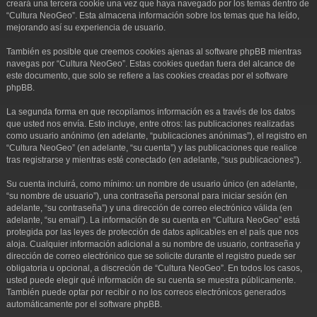
creará una tercera cookie una vez que haya navegado por los temas dentro de
“Cultura NeoGeo”. Esta almacena información sobre los temas que ha leído,
mejorando así su experiencia de usuario.
También es posible que creemos cookies ajenas al software phpBB mientras
navegas por “Cultura NeoGeo”. Estas cookies quedan fuera del alcance de
este documento, que solo se refiere a las cookies creadas por el software
phpBB.
La segunda forma en que recopilamos información es a través de los datos
que usted nos envía. Esto incluye, entre otros: las publicaciones realizadas
como usuario anónimo (en adelante, “publicaciones anónimas”), el registro en
“Cultura NeoGeo” (en adelante, “su cuenta”) y las publicaciones que realice
tras registrarse y mientras esté conectado (en adelante, “sus publicaciones”).
Su cuenta incluirá, como mínimo: un nombre de usuario único (en adelante,
“su nombre de usuario”), una contraseña personal para iniciar sesión (en
adelante, “su contraseña”) y una dirección de correo electrónico válida (en
adelante, “su email”). La información de su cuenta en “Cultura NeoGeo” está
protegida por las leyes de protección de datos aplicables en el país que nos
aloja. Cualquier información adicional a su nombre de usuario, contraseña y
dirección de correo electrónico que se solicite durante el registro puede ser
obligatoria u opcional, a discreción de “Cultura NeoGeo”. En todos los casos,
usted puede elegir qué información de su cuenta se muestra públicamente.
También puede optar por recibir o no los correos electrónicos generados
automáticamente por el software phpBB.