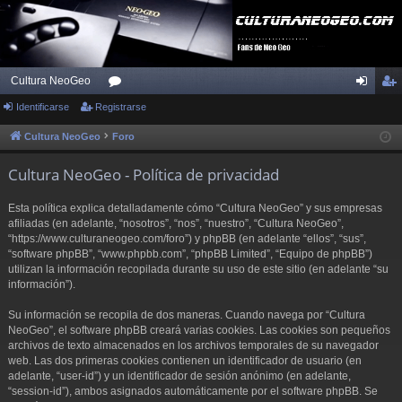
Cultura NeoGeo
Identificarse
Registrarse
or
de
eg
os
nti
ist
Cultura NeoGeo
Foro
fic
ra
Cultura NeoGeo - Política de privacidad
ar
rs
Esta política explica detalladamente cómo “Cultura NeoGeo” y sus empresas
se
e
afiliadas (en adelante, “nosotros”, “nos”, “nuestro”, “Cultura NeoGeo”,
“https://www.culturaneogeo.com/foro”) y phpBB (en adelante “ellos”, “sus”,
“software phpBB”, “www.phpbb.com”, “phpBB Limited”, “Equipo de phpBB”)
utilizan la información recopilada durante su uso de este sitio (en adelante “su
información”).
Su información se recopila de dos maneras. Cuando navega por “Cultura
NeoGeo”, el software phpBB creará varias cookies. Las cookies son pequeños
archivos de texto almacenados en los archivos temporales de su navegador
web. Las dos primeras cookies contienen un identificador de usuario (en
adelante, “user-id”) y un identificador de sesión anónimo (en adelante,
“session-id”), ambos asignados automáticamente por el software phpBB. Se