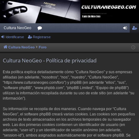
Cultura NeoGeo
Identificarse
Registrarse
or
de
eg
os
nti
ist
Cultura NeoGeo
Foro
fic
ra
Cultura NeoGeo - Política de privacidad
ar
rs
Esta política explica detalladamente cómo “Cultura NeoGeo” y sus empresas
se
e
afiliadas (en adelante, “nosotros”, “nos”, “nuestro”, “Cultura NeoGeo”,
“https://www.culturaneogeo.com/foro”) y phpBB (en adelante “ellos”, “sus”,
“software phpBB”, “www.phpbb.com”, “phpBB Limited”, “Equipo de phpBB”)
utilizan la información recopilada durante su uso de este sitio (en adelante “su
información”).
Su información se recopila de dos maneras. Cuando navega por “Cultura
NeoGeo”, el software phpBB creará varias cookies. Las cookies son pequeños
archivos de texto almacenados en los archivos temporales de su navegador
web. Las dos primeras cookies contienen un identificador de usuario (en
adelante, “user-id”) y un identificador de sesión anónimo (en adelante,
“session-id”), ambos asignados automáticamente por el software phpBB. Se