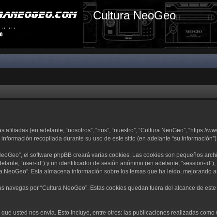
Cultura NeoGeo
filiadas (en adelante, “nosotros”, “nos”, “nuestro”, “Cultura NeoGeo”, “https://ww
nformación recopilada durante su uso de este sitio (en adelante “su información”)
eoGeo”, el software phpBB creará varias cookies. Las cookies son pequeños arch
delante, “user-id”) y un identificador de sesión anónimo (en adelante, “session-i
a NeoGeo”. Esta almacena información sobre los temas que ha leído, mejorando as
 navegas por “Cultura NeoGeo”. Estas cookies quedan fuera del alcance de este d
ue usted nos envía. Esto incluye, entre otros: las publicaciones realizadas como 