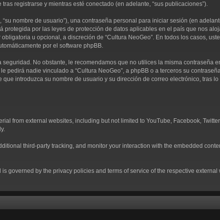
 tras registrarse y mientras esté conectado (en adelante, “sus publicaciones”).
“su nombre de usuario”), una contraseña personal para iniciar sesión (en adelante,
á protegida por las leyes de protección de datos aplicables en el país que nos alo
ser obligatoria u opcional, a discreción de “Cultura NeoGeo”. En todos los casos, u
automáticamente por el software phpBB.
 seguridad. No obstante, le recomendamos que no utilices la misma contraseña en v
 pedirá nadie vinculado a “Cultura NeoGeo”, a phpBB o a terceros su contraseña de
e que introduzca su nombre de usuario y su dirección de correo electrónico, tras
al from external websites, including but not limited to YouTube, Facebook, Twitter
y.
tional third-party tracking, and monitor your interaction with the embedded conten
d is governed by the privacy policies and terms of service of the respective externa