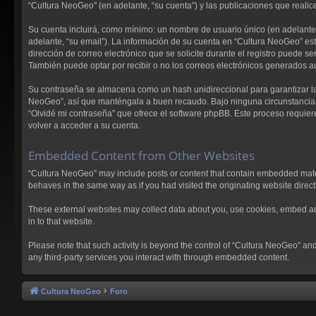
“Cultura NeoGeo” (en adelante, “su cuenta”) y las publicaciones que realice
Su cuenta incluirá, como mínimo: un nombre de usuario único (en adelante, 
adelante, “su email”). La información de su cuenta en “Cultura NeoGeo” est
dirección de correo electrónico que se solicite durante el registro puede 
También puede optar por recibir o no los correos electrónicos generados 
Su contraseña se almacena como un hash unidireccional para garantizar la
NeoGeo”, así que manténgala a buen recaudo. Bajo ninguna circunstancia le
“Olvidé mi contraseña” que ofrece el software phpBB. Este proceso requier
volver a acceder a su cuenta.
Embedded Content from Other Websites
“Cultura NeoGeo” may include posts or content that contain embedded materi
behaves in the same way as if you had visited the originating website directl
These external websites may collect data about you, use cookies, embed addi
in to that website.
Please note that such activity is beyond the control of “Cultura NeoGeo” an
any third-party services you interact with through embedded content.
Cultura NeoGeo
Foro