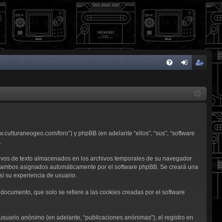
FA
de
eg
Q
nti
ist
fic
ra
ar
rs
w.culturaneogeo.com/foro”) y phpBB (en adelante “ellos”, “sus”, “software
se
e
.
ivos de texto almacenados en los archivos temporales de su navegador
d”), ambos asignados automáticamente por el software phpBB. Se creará una
í su experiencia de usuario.
ocumento, que solo se refiere a las cookies creadas por el software
usuario anónimo (en adelante, “publicaciones anónimas”), el registro en