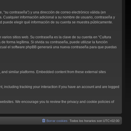
 “su contraseña”) y una dirección de correo electrónico válida (en
ja. Cualquier información adicional a su nombre de usuario, contraseña y
sted puede elegir qué información de su cuenta se muestra públicamente.
arios sitios web. Su contraseña es la clave de su cuenta en “Cultura
 forma legítima. Si olvida su contraseña, puede utilizar la función
 lo cual el software phpBB generará una nueva contraseña para que puedas
, and similar platforms. Embedded content from these external sites
t, including tracking your interaction if you have an account and are logged
l websites. We encourage you to review the privacy and cookie policies of
Borrar cookies
Todos los horarios son
UTC+02:00