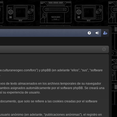
FA
de
eg
Q
nti
ist
fic
ra
ar
rs
w.culturaneogeo.com/foro”) y phpBB (en adelante “ellos”, “sus”, “software
se
e
.
ivos de texto almacenados en los archivos temporales de su navegador
d”), ambos asignados automáticamente por el software phpBB. Se creará una
í su experiencia de usuario.
ocumento, que solo se refiere a las cookies creadas por el software
usuario anónimo (en adelante, “publicaciones anónimas”), el registro en