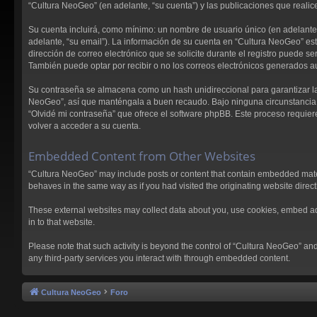
“Cultura NeoGeo” (en adelante, “su cuenta”) y las publicaciones que realice
Su cuenta incluirá, como mínimo: un nombre de usuario único (en adelante, 
adelante, “su email”). La información de su cuenta en “Cultura NeoGeo” est
dirección de correo electrónico que se solicite durante el registro puede 
También puede optar por recibir o no los correos electrónicos generados 
Su contraseña se almacena como un hash unidireccional para garantizar la
NeoGeo”, así que manténgala a buen recaudo. Bajo ninguna circunstancia le
“Olvidé mi contraseña” que ofrece el software phpBB. Este proceso requier
volver a acceder a su cuenta.
Embedded Content from Other Websites
“Cultura NeoGeo” may include posts or content that contain embedded materi
behaves in the same way as if you had visited the originating website directl
These external websites may collect data about you, use cookies, embed addi
in to that website.
Please note that such activity is beyond the control of “Cultura NeoGeo” an
any third-party services you interact with through embedded content.
Cultura NeoGeo
Foro