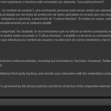
 tras registrarse y mientras esté conectado (en adelante, “sus publicaciones”).
“su nombre de usuario”), una contraseña personal para iniciar sesión (en adelante,
á protegida por las leyes de protección de datos aplicables en el país que nos alo
ser obligatoria u opcional, a discreción de “Cultura NeoGeo”. En todos los casos, u
automáticamente por el software phpBB.
 seguridad. No obstante, le recomendamos que no utilices la misma contraseña en v
 pedirá nadie vinculado a “Cultura NeoGeo”, a phpBB o a terceros su contraseña de
e que introduzca su nombre de usuario y su dirección de correo electrónico, tras
al from external websites, including but not limited to YouTube, Facebook, Twitter
y.
tional third-party tracking, and monitor your interaction with the embedded conten
d is governed by the privacy policies and terms of service of the respective externa