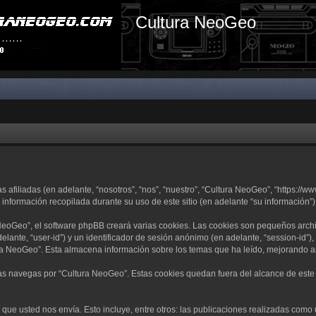
Cultura NeoGeo
filiadas (en adelante, “nosotros”, “nos”, “nuestro”, “Cultura NeoGeo”, “https://ww
nformación recopilada durante su uso de este sitio (en adelante “su información”)
eoGeo”, el software phpBB creará varias cookies. Las cookies son pequeños arch
delante, “user-id”) y un identificador de sesión anónimo (en adelante, “session-i
a NeoGeo”. Esta almacena información sobre los temas que ha leído, mejorando as
 navegas por “Cultura NeoGeo”. Estas cookies quedan fuera del alcance de este d
ue usted nos envía. Esto incluye, entre otros: las publicaciones realizadas como 