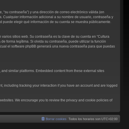
 “su contraseña”) y una dirección de correo electrónico válida (en
ja. Cualquier información adicional a su nombre de usuario, contraseña y
sted puede elegir qué información de su cuenta se muestra públicamente.
arios sitios web. Su contraseña es la clave de su cuenta en “Cultura
 forma legítima. Si olvida su contraseña, puede utilizar la función
 lo cual el software phpBB generará una nueva contraseña para que puedas
, and similar platforms. Embedded content from these external sites
t, including tracking your interaction if you have an account and are logged
l websites. We encourage you to review the privacy and cookie policies of
Borrar cookies
Todos los horarios son
UTC+02:00