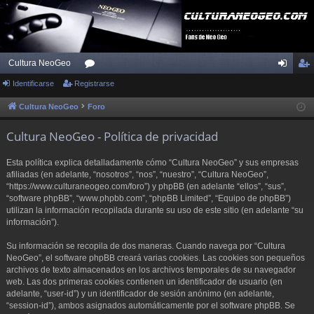
Cultura NeoGeo
Identificarse
Registrarse
or
de
eg
os
nti
ist
Cultura NeoGeo
Foro
fic
ra
Cultura NeoGeo - Política de privacidad
ar
rs
Esta política explica detalladamente cómo “Cultura NeoGeo” y sus empresas
se
e
afiliadas (en adelante, “nosotros”, “nos”, “nuestro”, “Cultura NeoGeo”,
“https://www.culturaneogeo.com/foro”) y phpBB (en adelante “ellos”, “sus”,
“software phpBB”, “www.phpbb.com”, “phpBB Limited”, “Equipo de phpBB”)
utilizan la información recopilada durante su uso de este sitio (en adelante “su
información”).
Su información se recopila de dos maneras. Cuando navega por “Cultura
NeoGeo”, el software phpBB creará varias cookies. Las cookies son pequeños
archivos de texto almacenados en los archivos temporales de su navegador
web. Las dos primeras cookies contienen un identificador de usuario (en
adelante, “user-id”) y un identificador de sesión anónimo (en adelante,
“session-id”), ambos asignados automáticamente por el software phpBB. Se