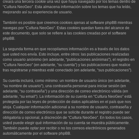
creará una tercera cookie una vez que haya navegado por los temas dentro de
“Cultura NeoGeo”. Esta almacena información sobre los temas que ha leído,
mejorando así su experiencia de usuario.
También es posible que creemos cookies ajenas al software phpBB mientras
navegas por “Cultura NeoGeo”. Estas cookies quedan fuera del alcance de
este documento, que solo se refiere a las cookies creadas por el software
phpBB.
La segunda forma en que recopilamos información es a través de los datos
que usted nos envía. Esto incluye, entre otros: las publicaciones realizadas
como usuario anónimo (en adelante, “publicaciones anónimas”), el registro en
“Cultura NeoGeo” (en adelante, “su cuenta”) y las publicaciones que realice
tras registrarse y mientras esté conectado (en adelante, “sus publicaciones”).
Su cuenta incluirá, como mínimo: un nombre de usuario único (en adelante,
“su nombre de usuario”), una contraseña personal para iniciar sesión (en
adelante, “su contraseña”) y una dirección de correo electrónico válida (en
adelante, “su email”). La información de su cuenta en “Cultura NeoGeo” está
protegida por las leyes de protección de datos aplicables en el país que nos
aloja. Cualquier información adicional a su nombre de usuario, contraseña y
dirección de correo electrónico que se solicite durante el registro puede ser
obligatoria u opcional, a discreción de “Cultura NeoGeo”. En todos los casos,
usted puede elegir qué información de su cuenta se muestra públicamente.
También puede optar por recibir o no los correos electrónicos generados
automáticamente por el software phpBB.