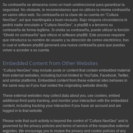
Su contraseña se almacena como un hash unidireccional para garantizar la
seguridad. No obstante, le recomendamos que no utilices la misma contraseña
en varios sitios web. Su contraseña es la clave de su cuenta en “Cultura
NeoGeo”, así que manténgala a buen recaudo. Bajo ninguna circunstancia le
pedirá nadie vinculado a “Cultura NeoGeo”, a phpBB o a terceros su
contraseña de forma legítima. Si olvida su contraseña, puede utilizar la función
“Olvidé mi contraseña” que ofrece el software phpBB. Este proceso requiere
que introduzca su nombre de usuario y su dirección de correo electrónico, tras
lo cual el software phpBB generará una nueva contraseña para que puedas
volver a acceder a su cuenta.
Embedded Content from Other Websites
“Cultura NeoGeo” may include posts or content that contain embedded material
from external websites, including but not limited to YouTube, Facebook, Twitter,
and similar platforms. Embedded content from these external sites behaves in
the same way as if you had visited the originating website directly.
These external websites may collect data about you, use cookies, embed
additional third-party tracking, and monitor your interaction with the embedded
content, including tracking your interaction if you have an account and are
logged in to that website.
Please note that such activity is beyond the control of “Cultura NeoGeo” and is
governed by the privacy policies and terms of service of the respective external
websites. We encourage you to review the privacy and cookie policies of any