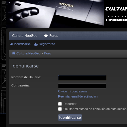
Cultura NeoGeo
Foros
Identificarse
Registrarse
Cultura NeoGeo
Foro
Identificarse
Nombre de Usuario:
Contraseña:
Olvidé mi contraseña
Reenviar email de activación
Recordar
Ocultar mi estado de conexión en esta sesión