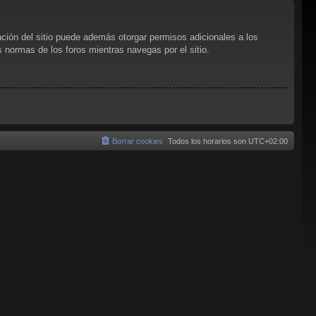
ación del sitio puede además otorgar permisos adicionales a los
as normas de los foros mientras navegas por el sitio.
Borrar cookies
Todos los horarios son
UTC+02:00