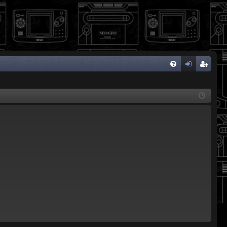
FA
de
eg
Q
nti
ist
fic
ra
ar
rs
se
e