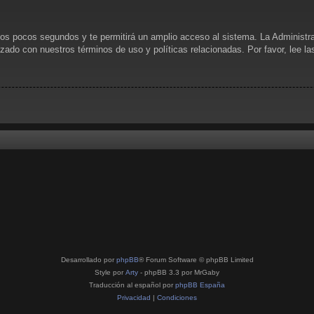
unos pocos segundos y te permitirá un amplio acceso al sistema. La Administr
rizado con nuestros términos de uso y políticas relacionadas. Por favor, lee l
Desarrollado por
phpBB
® Forum Software © phpBB Limited
Style por
Arty
- phpBB 3.3 por MrGaby
Traducción al español por
phpBB España
Privacidad
|
Condiciones