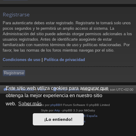
Registrarse
Para autenticarte debes estar registrado. Registrarte te tomará solo unos
pocos segundos y te permitirá un amplio acceso al sistema. La
Administración del sitio puede además otorgar permisos adicionales a los
usuarios registrados. Antes de identificarte asegúrete de estar
familiarizado con nuestros términos de uso y políticas relacionadas. Por
favor, lee las normas de los foros mientras navegas por el sitio.
Condiciones de uso
|
Política de privacidad
Registrarse
Este sitio web utiliza cookies para asegurar que
Cultura NeoGeo
Foro
Borrar cookies
Todos los horarios son
UTC+02:00
obtenga la mejor experiencia en nuestro sitio
web.
Saber más
Desarrollado por
phpBB
® Forum Software © phpBB Limited
Style por
Arty
- phpBB 3.3 por MrGaby
Traducción al español por
phpBB España
¡Lo entiendo!
Privacidad
|
Condiciones