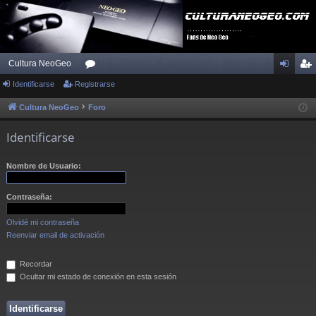
Cultura NeoGeo
Identificarse
Registrarse
or
de
eg
os
nti
ist
Cultura NeoGeo
Foro
fic
ra
Identificarse
ar
rs
Nombre de Usuario:
se
e
Contraseña:
Olvidé mi contraseña
Reenviar email de activación
Recordar
Ocultar mi estado de conexión en esta sesión