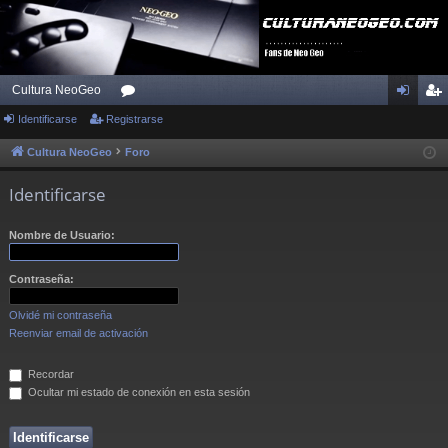
Cultura NeoGeo
Identificarse
Registrarse
or
de
eg
os
nti
ist
Cultura NeoGeo
Foro
fic
ra
Identificarse
ar
rs
Nombre de Usuario:
se
e
Contraseña:
Olvidé mi contraseña
Reenviar email de activación
Recordar
Ocultar mi estado de conexión en esta sesión