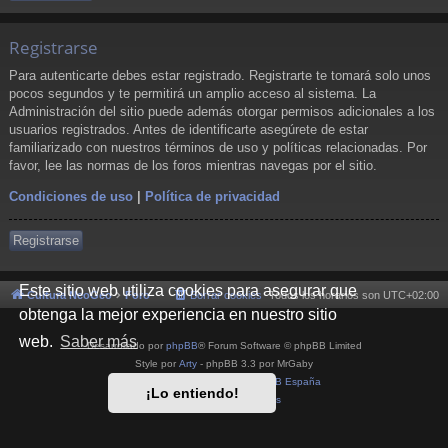
Registrarse
Para autenticarte debes estar registrado. Registrarte te tomará solo unos
pocos segundos y te permitirá un amplio acceso al sistema. La
Administración del sitio puede además otorgar permisos adicionales a los
usuarios registrados. Antes de identificarte asegúrete de estar
familiarizado con nuestros términos de uso y políticas relacionadas. Por
favor, lee las normas de los foros mientras navegas por el sitio.
Condiciones de uso
|
Política de privacidad
Registrarse
Este sitio web utiliza cookies para asegurar que
Cultura NeoGeo
Foro
Borrar cookies
Todos los horarios son
UTC+02:00
obtenga la mejor experiencia en nuestro sitio
web.
Saber más
Desarrollado por
phpBB
® Forum Software © phpBB Limited
Style por
Arty
- phpBB 3.3 por MrGaby
Traducción al español por
phpBB España
¡Lo entiendo!
Privacidad
|
Condiciones