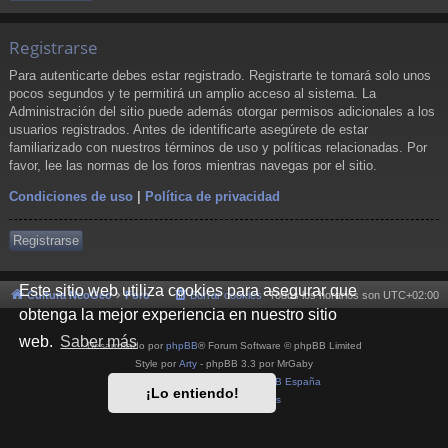
Registrarse
Para autenticarte debes estar registrado. Registrarte te tomará solo unos
pocos segundos y te permitirá un amplio acceso al sistema. La
Administración del sitio puede además otorgar permisos adicionales a los
usuarios registrados. Antes de identificarte asegúrete de estar
familiarizado con nuestros términos de uso y políticas relacionadas. Por
favor, lee las normas de los foros mientras navegas por el sitio.
Condiciones de uso
|
Política de privacidad
Registrarse
Este sitio web utiliza cookies para asegurar que
Cultura NeoGeo
Foro
Borrar cookies
Todos los horarios son
UTC+02:00
obtenga la mejor experiencia en nuestro sitio
web.
Saber más
Desarrollado por
phpBB
® Forum Software © phpBB Limited
Style por
Arty
- phpBB 3.3 por MrGaby
Traducción al español por
phpBB España
¡Lo entiendo!
Privacidad
|
Condiciones