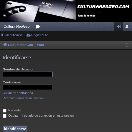
Cultura NeoGeo
Identificarse
Registrarse
or
de
eg
os
nti
ist
Cultura NeoGeo
Foro
fic
ra
Identificarse
ar
rs
Nombre de Usuario:
se
e
Contraseña:
Olvidé mi contraseña
Reenviar email de activación
Recordar
Ocultar mi estado de conexión en esta sesión