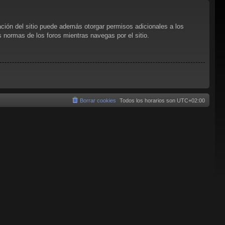
ación del sitio puede además otorgar permisos adicionales a los
as normas de los foros mientras navegas por el sitio.
Borrar cookies
Todos los horarios son
UTC+02:00