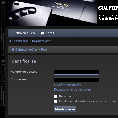
Cultura NeoGeo
Foros
Identificarse
Registrarse
Cultura NeoGeo
Foro
Identificarse
Nombre de Usuario:
Contraseña:
Olvidé mi contraseña
Reenviar email de activación
Recordar
Ocultar mi estado de conexión en esta sesión