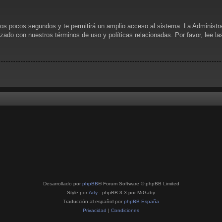
unos pocos segundos y te permitirá un amplio acceso al sistema. La Administr
rizado con nuestros términos de uso y políticas relacionadas. Por favor, lee l
Desarrollado por
phpBB
® Forum Software © phpBB Limited
Style por
Arty
- phpBB 3.3 por MrGaby
Traducción al español por
phpBB España
Privacidad
|
Condiciones