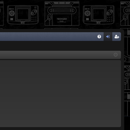
FA
de
eg
Q
nti
ist
fic
ra
ar
rs
se
e