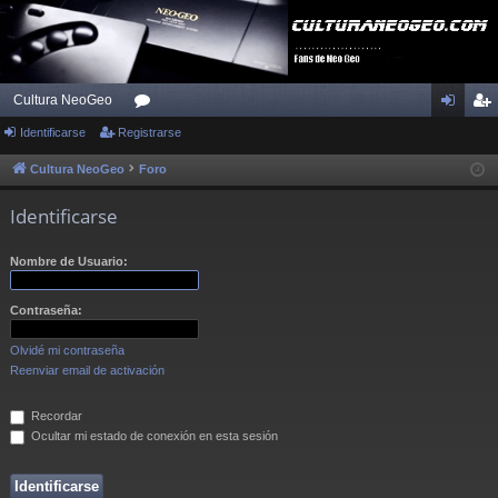
Cultura NeoGeo
Identificarse
Registrarse
or
de
eg
os
nti
ist
Cultura NeoGeo
Foro
fic
ra
Identificarse
ar
rs
Nombre de Usuario:
se
e
Contraseña:
Olvidé mi contraseña
Reenviar email de activación
Recordar
Ocultar mi estado de conexión en esta sesión