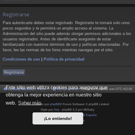
Registrarse
Para autenticarte debes estar registrado. Registrarte te tomará solo unos
pocos segundos y te permitirá un amplio acceso al sistema. La
Administración del sitio puede además otorgar permisos adicionales a los
usuarios registrados. Antes de identificarte asegúrete de estar
familiarizado con nuestros términos de uso y políticas relacionadas. Por
favor, lee las normas de los foros mientras navegas por el sitio.
Condiciones de uso
|
Política de privacidad
Registrarse
Este sitio web utiliza cookies para asegurar que
Cultura NeoGeo
Foro
Borrar cookies
Todos los horarios son
UTC+02:00
obtenga la mejor experiencia en nuestro sitio
web.
Saber más
Desarrollado por
phpBB
® Forum Software © phpBB Limited
Style por
Arty
- phpBB 3.3 por MrGaby
Traducción al español por
phpBB España
¡Lo entiendo!
Privacidad
|
Condiciones