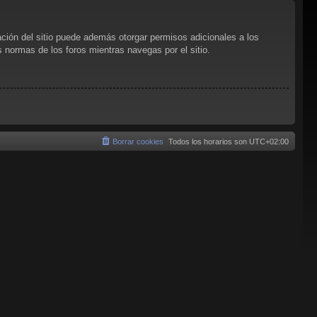
ación del sitio puede además otorgar permisos adicionales a los
as normas de los foros mientras navegas por el sitio.
Borrar cookies
Todos los horarios son
UTC+02:00