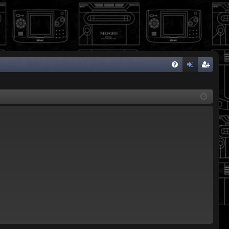
FA
de
eg
Q
nti
ist
fic
ra
ar
rs
se
e