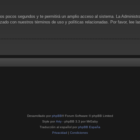
unos pocos segundos y te permitirá un amplio acceso al sistema. La Administr
rizado con nuestros términos de uso y políticas relacionadas. Por favor, lee l
Desarrollado por
phpBB
® Forum Software © phpBB Limited
Style por
Arty
- phpBB 3.3 por MrGaby
Traducción al español por
phpBB España
Privacidad
|
Condiciones