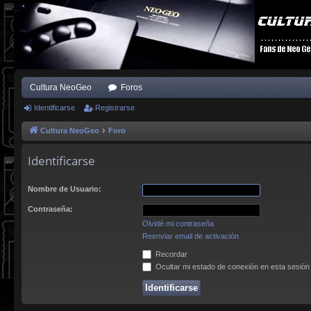
Cultura NeoGeo
Foros
Identificarse
Registrarse
Cultura NeoGeo
Foro
Identificarse
Nombre de Usuario:
Contraseña:
Olvidé mi contraseña
Reenviar email de activación
Recordar
Ocultar mi estado de conexión en esta sesión