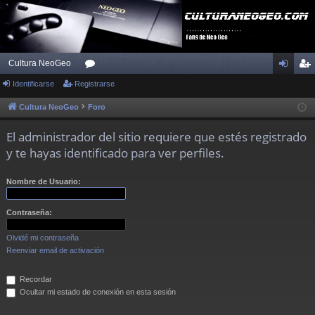
Cultura NeoGeo
Identificarse
Registrarse
or
de
eg
os
nti
ist
Cultura NeoGeo
Foro
fic
ra
El administrador del sitio requiere que estés registrado
ar
rs
y te hayas identificado para ver perfiles.
se
e
Nombre de Usuario:
Contraseña:
Olvidé mi contraseña
Reenviar email de activación
Recordar
Ocultar mi estado de conexión en esta sesión