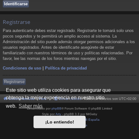
Registrarse
Para autenticarte debes estar registrado. Registrarte te tomará solo unos
pocos segundos y te permitirá un amplio acceso al sistema. La
Administración del sitio puede además otorgar permisos adicionales a los
usuarios registrados. Antes de identificarte asegúrete de estar
familiarizado con nuestros términos de uso y políticas relacionadas. Por
favor, lee las normas de los foros mientras navegas por el sitio.
Condiciones de uso
|
Política de privacidad
Registrarse
Este sitio web utiliza cookies para asegurar que
obtenga la mejor experiencia en nuestro sitio
Cultura NeoGeo
Foro
Borrar cookies
Todos los horarios son
UTC+02:00
web.
Saber más
Desarrollado por
phpBB
® Forum Software © phpBB Limited
Style por
Arty
- phpBB 3.3 por MrGaby
Traducción al español por
phpBB España
¡Lo entiendo!
Privacidad
|
Condiciones