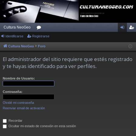
Cultura NeoGeo
Identificarse
Registrarse
or
de
eg
os
nti
ist
Cultura NeoGeo
Foro
fic
ra
El administrador del sitio requiere que estés registrado
ar
rs
y te hayas identificado para ver perfiles.
se
e
Nombre de Usuario:
Contraseña:
Olvidé mi contraseña
Reenviar email de activación
Recordar
Ocultar mi estado de conexión en esta sesión