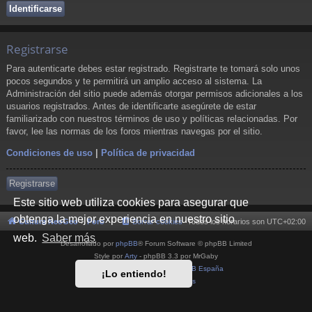
Registrarse
Para autenticarte debes estar registrado. Registrarte te tomará solo unos
pocos segundos y te permitirá un amplio acceso al sistema. La
Administración del sitio puede además otorgar permisos adicionales a los
usuarios registrados. Antes de identificarte asegúrete de estar
familiarizado con nuestros términos de uso y políticas relacionadas. Por
favor, lee las normas de los foros mientras navegas por el sitio.
Condiciones de uso
|
Política de privacidad
Registrarse
Este sitio web utiliza cookies para asegurar que
obtenga la mejor experiencia en nuestro sitio
Cultura NeoGeo
Foro
Borrar cookies
Todos los horarios son
UTC+02:00
web.
Saber más
Desarrollado por
phpBB
® Forum Software © phpBB Limited
Style por
Arty
- phpBB 3.3 por MrGaby
Traducción al español por
phpBB España
¡Lo entiendo!
Privacidad
|
Condiciones